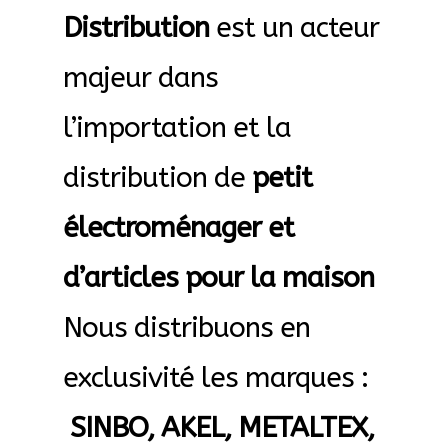
Distribution
est un acteur
accueil
majeur dans
AF-1003
l’importation et la
AF-1003p
distribution de
petit
AF-380
électroménager et
AF-3800p
d’articles pour la maison
AF-380F
Nous distribuons en
AF-381
exclusivité les marques :
AF-381F
SINBO, AKEL, METALTEX,