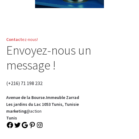
Aspirateur rechargeable – SVC-3455
Aspirateur sans sac – SVC-3459
Contact
ez-nous!
Aspirateur sans sac – SVC-3476
Envoyez-nous un
Aspirateur sans sac – SVC-3479
message !
Aspirateur sans sac multi cyclone – TR-8600
(+216) 71 198 232
Aspirateur sans sac multi-cyclone – TR-8650
Avenue de la Bourse.Immeuble Zarrad
Les jardins du Lac 1053 Tunis, Tunisie
Aspirateur soufleur – KL-1000
marketing
@action
Tunis
Facebook
Twitter
Google
Pinterest
Instagram
AT-610