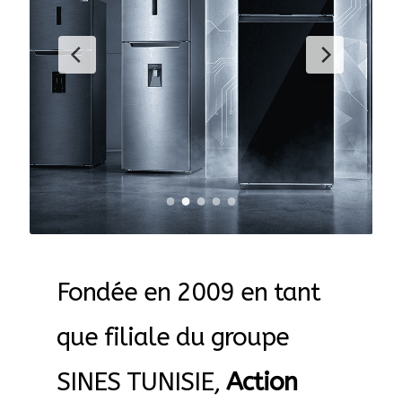
AB-635p
AB-635p
AB-636
AB-636p
Accessoire pour table et fer à repasser
Accessoires
Fondée en 2009 en tant
Accessoires de rangement
que filiale du groupe
Accessoires salle de bain set 3pcs – 73278
SINES TUNISIE,
Action
Accessoires salle de bain set 3pcs – 73279