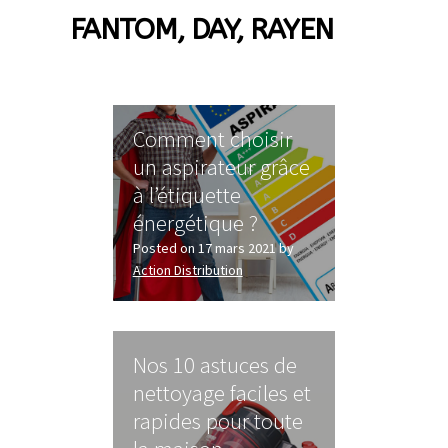
FANTOM, DAY, RAYEN
AF-381p
AF-930p
Akel
Comment choisir
un aspirateur grâce
Allume gaz – 24.50.10
à l’étiquette
énergétique ?
Aspirateur 2 en 1 – KVC-4103
Posted on
17 mars 2021
by
Action Distribution
Aspirateur à main – KVC-4085 – BLANC
Aspirateur à main portable – KVC-4107
Nos 10 astuces de
nettoyage faciles et
Aspirateur à sec silencieuse – DU-2750
rapides pour toute