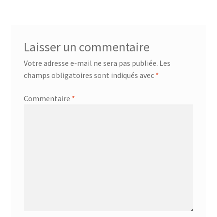
Ciseaux multi usage – 24.19.05
CONTACT
Laisser un commentaire
Content Elements
Votre adresse e-mail ne sera pas publiée.
Les
champs obligatoires sont indiqués avec
*
Accordion & Toggles
Commentaire
*
ActionBox
Button
Chart
CodeLights Elements
Counter