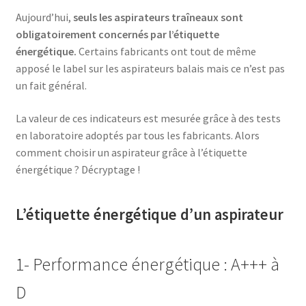
Aujourd’hui,
seuls les aspirateurs traîneaux sont
accueil
obligatoirement concernés par l’étiquette
énergétique.
Certains fabricants ont tout de même
apposé le label sur les aspirateurs balais mais ce n’est pas
AF-1003
un fait général.
AF-1003p
La valeur de ces indicateurs est mesurée grâce à des tests
en laboratoire adoptés par tous les fabricants. Alors
AF-380
comment choisir un aspirateur grâce à l’étiquette
énergétique ? Décryptage !
AF-3800p
L’étiquette énergétique d’un aspirateur
AF-380F
AF-381
1- Performance énergétique : A+++ à
AF-381F
D