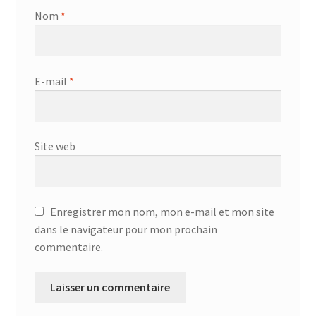
Nom
*
Google Maps
IconBox
E-mail
*
Image Gallery
Site web
Image Slider
Logos Showcase
Enregistrer mon nom, mon e-mail et mon site
Message Box
dans le navigateur pour mon prochain
commentaire.
Person
Pricing Table