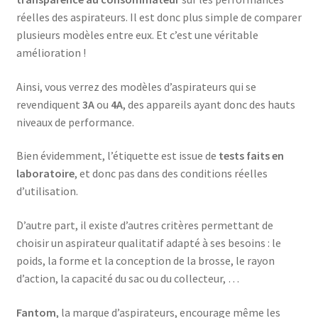
Café turque – KCM-7510
réelles des aspirateurs. Il est donc plus simple de comparer
plusieurs modèles entre eux. Et c’est une véritable
Cafetière – KCM-7535 – 600 ml
amélioration !
Ainsi, vous verrez des modèles d’aspirateurs qui se
Cafetière – SCM-2940
revendiquent
3A
ou
4A
, des appareils ayant donc des hauts
niveaux de performance.
Cafetière filtre – SCM-2938
Bien évidemment, l’étiquette est issue de
tests faits en
Cart
laboratoire
, et donc pas dans des conditions réelles
d’utilisation.
Casse noix – 25.06.00
D’autre part, il existe d’autres critères permettant de
CC-5400
choisir un aspirateur qualitatif adapté à ses besoins : le
poids, la forme et la conception de la brosse, le rayon
CC-5400p
d’action, la capacité du sac ou du collecteur, …
Fantom
, la marque d’aspirateurs, encourage même les
Centrale à vapeur – SSI-2891b