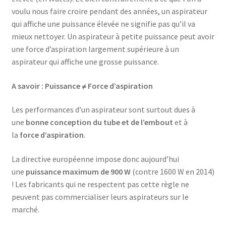
voulu nous faire croire pendant des années, un aspirateur
Aspirateur rechargeable – SVC-3455
qui affiche une puissance élevée ne signifie pas qu’il va
mieux nettoyer. Un aspirateur à petite puissance peut avoir
Aspirateur sans sac – SVC-3459
une force d’aspiration largement supérieure à un
aspirateur qui affiche une grosse puissance.
Aspirateur sans sac – SVC-3476
A savoir : Puissance ≠ Force d’aspiration
Aspirateur sans sac – SVC-3479
Les performances d’un aspirateur sont surtout dues à
Aspirateur sans sac multi cyclone – TR-8600
une
bonne conception du tube et de l’embout
et à
la
force d’aspiration
.
Aspirateur sans sac multi-cyclone – TR-8650
La directive européenne impose donc aujourd’hui
une
puissance maximum de 900 W
(contre 1600 W en 2014)
Aspirateur soufleur – KL-1000
! Les fabricants qui ne respectent pas cette règle ne
peuvent pas commercialiser leurs aspirateurs sur le
AT-610
marché.