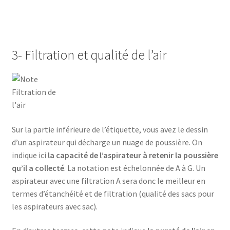
AT-610p
ax1
3- Filtration et qualité de l’air
Balance cuisine – SKS-4524
Balance cuisine – SKS-4525
Balance de cuisine – SKS-4519
Sur la partie inférieure de l’étiquette, vous avez le dessin
Balance de cuisine – SKS-4520
d’un aspirateur qui décharge un nuage de poussière. On
indique ici
la capacité de l’aspirateur à retenir la poussière
Balance de cuisine – SKS-4521
qu’il a collecté
. La notation est échelonnée de A à G. Un
aspirateur avec une filtration A sera donc le meilleur en
Balance de cuisine – SKS-4522
termes d’étanchéité et de filtration (qualité des sacs pour
les aspirateurs avec sac).
Balance de cuisine – SKS-4523