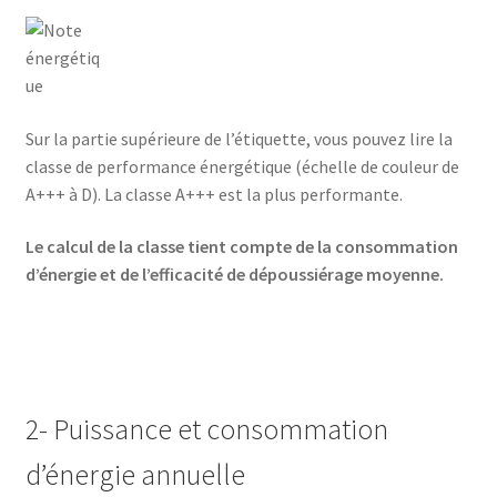
AF-381p
AF-930p
Sur la partie supérieure de l’étiquette, vous pouvez lire la
Akel
classe de performance énergétique (échelle de couleur de
A+++ à D). La classe A+++ est la plus performante.
Allume gaz – 24.50.10
Le calcul de la classe tient compte de la consommation
Aspirateur 2 en 1 – KVC-4103
d’énergie et de l’efficacité de dépoussiérage moyenne.
Aspirateur à main – KVC-4085 – BLANC
Aspirateur à main portable – KVC-4107
2- Puissance et consommation
Aspirateur à sec silencieuse – DU-2750
d’énergie annuelle