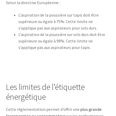
Selon la directive Européenne :
Bouteille isotherme 1L – 752715
L’aspiration de la poussière sur tapis doit être
supérieure ou égale à 75%. Cette limite ne
Bouteille isotherme thermos -Thermoking 1L – 75297
s’applique pas aux aspirateurs pour sols durs.
L’aspiration de la poussière sur sols durs doit être
Bouteille, tasse et cruche day
supérieure ou égale à 98%. Cette limite ne
s’applique pas aux aspirateurs pour tapis.
Boutique
Brosse de toilette – 72238
Brosse de toilette – 732601
Les limites de l’étiquette
Brosse de toilette 38.1CM – 732681
énergétique
Café Turc En Verre – 400ml – KCM-7514
Cette réglementation permet d’offrir une
plus grande
transparence au consommateur
sur les performances