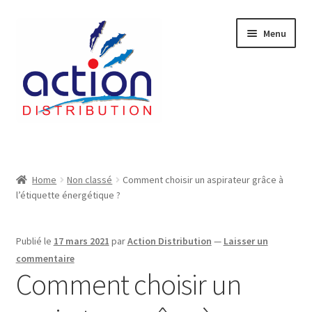
Aller
Aller
Menu
à
au
la
contenu
navigation
Accueil
2 voies épulcheur – 24.27.61
Home
Non classé
Comment choisir un aspirateur grâce à
l’étiquette énergétique ?
2733
Publié le
17 mars 2021
par
Action Distribution
—
Laisser un
404 Error
commentaire
Comment choisir un
ab-635