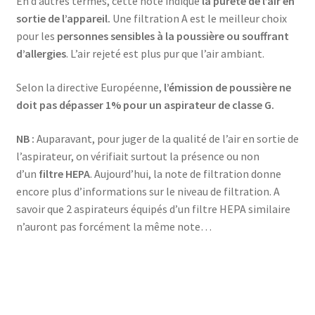
En d’autres termes, cette note indique
la pureté de l’air en
sortie de l’appareil.
Une filtration A est le meilleur choix
Barbecue sur pied – AB-636
pour les
personnes sensibles à la poussière ou souffrant
d’allergies
. L’air rejeté est plus pur que l’air ambiant.
Barre à 6 crochets salle de bain – 46.06.00
Selon la directive Européenne,
l’émission de poussière ne
Base de silicone pour repassage – 27×13 cm – 6119.03 –
doit pas dépasser 1% pour un aspirateur de classe G.
Rouge
NB :
Auparavant, pour juger de la qualité de l’air en sortie de
Bâtonnet nettoie fer à repasser – 6163.01 – Blanc
l’aspirateur, on vérifiait surtout la présence ou non
d’un
filtre HEPA
. Aujourd’hui, la note de filtration donne
Batteur – SMX- 2733
encore plus d’informations sur le niveau de filtration. A
savoir que 2 aspirateurs équipés d’un filtre HEPA similaire
n’auront pas forcément la même note…
Batteur – SMX-2742
Batteur à main – KMX-3608
Batteur avec bol – KMX-3633 – Blanc