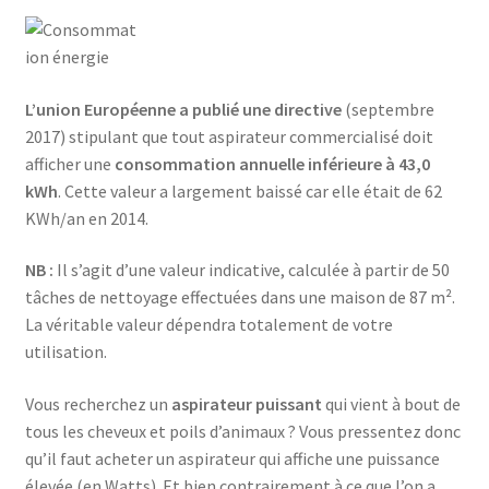
Aspirateur allume cigare – SVC-3460
Aspirateur avec sac – DC-3000
L’union Européenne a publié une directive
(septembre
Aspirateur avec sac – SVC-3438
2017) stipulant que tout aspirateur commercialisé doit
afficher une
consommation annuelle inférieure à 43,0
Aspirateur Avec Sac – SVC-3449
kWh
. Cette valeur a largement baissé car elle était de 62
KWh/an en 2014.
Aspirateur avec sac 1600W – KVC-4105
NB :
Il s’agit d’une valeur indicative, calculée à partir de 50
Aspirateur balai – DU-2500
tâches de nettoyage effectuées dans une maison de 87 m².
La véritable valeur dépendra totalement de votre
Aspirateur balais – SVC-3472
utilisation.
Vous recherchez un
aspirateur puissant
qui vient à bout de
Aspirateur filtre à eau – WF 4700
tous les cheveux et poils d’animaux ? Vous pressentez donc
qu’il faut acheter un aspirateur qui affiche une puissance
Aspirateur nettoyeur de tapis – CC-5400
élevée (en Watts). Et bien contrairement à ce que l’on a