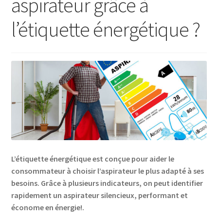
aspirateur grâce à
AB-635p
l’étiquette énergétique ?
AB-635p
AB-636
AB-636p
Accessoire pour table et fer à repasser
Accessoires
L’étiquette énergétique est conçue pour aider le
Accessoires de rangement
consommateur à choisir l’aspirateur le plus adapté à ses
besoins. Grâce à plusieurs indicateurs, on peut identifier
Accessoires salle de bain set 3pcs – 73278
rapidement un aspirateur silencieux, performant et
économe en énergie!.
Accessoires salle de bain set 3pcs – 73279