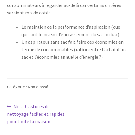
consommateurs à regarder au-delà car certains critères
seraient mis de côté :
Centrale a vapeur – SSI-2891R
Le maintien de la performance d’aspiration (quel
Centrifugeuse – SJ-3143
que soit le niveau d’encrassement du sac ou bac)
Un aspirateur sans sac fait faire des économies en
Chauffage Infrarouge Mini – SFH 3395
terme de consommables (ration entre l’achat d’un
sac et l’économies annuelle d’énergie ?)
Chauffage Infrarouge Vertical – SFH 3394
Checkout
Catégorie :
Non classé
Ciseaux de cuisine – 75416 – Acier inoxydable
Navigation
Article
Nos 10 astuces de
Ciseaux de volaille – 751992 – Inox
précédent :
nettoyage faciles et rapides
de
pour toute la maison
Ciseaux lingere – 24.19.17
l’article