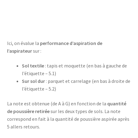
Bouilloire sans cordon – SK 7324
Bouilloire sans Cordon – SK-7353
Ici, on évalue la
performance d’aspiration de
Bouteille à boire 0.5L – 752033
l’aspirateur
sur :
Bouteille à boire 0.5L – 75225
Sol textile
: tapis et moquette (en bas à gauche de
l’étiquette – 5.1)
Bouteille a infuser 700 ML – 752073
Sur sol dur
: parquet et carrelage (en bas à droite de
l’étiquette – 5.2)
Bouteille avec tube d’aspiration – 0.7L – 75335
La note est obtenue (de A à G) en fonction de la
quantité
Bouteille en plastique avec couvercle en acier inoxydable –
de poussière retirée
sur les deux types de sols. La note
75224
correspond en fait à la quantité de poussière aspirée après
5 allers retours.
Bouteille isotherme 0,5L – 752735