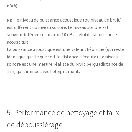
Blog – Large Image
dB(A).
Blog – Small Image
NB :
le niveau de puissance acoustique (ou niveau de bruit)
est différent du niveau sonore. Le niveau sonore est
souvent inférieur d’environ 10 dB à celui de la puissance
Blog – Tiles Masonry
acoustique.
La puissance acoustique est une valeur théorique (qui reste
Bouilloire – SK-7315
identique quelle que soit la distance d’écoute). Le niveau
sonore est une mesure réaliste du bruit perçu (distance de
Bouilloire – SK-7388
1 m) qui diminue avec l’éloignement.
Bouilloire électrique – SK-8013
Bouilloire en verres – SK-7338
5- Performance de nettoyage et taux
Bouilloire sans cordon – SK 2373
de dépoussiérage
Bouilloire sans cordon – SK 2373