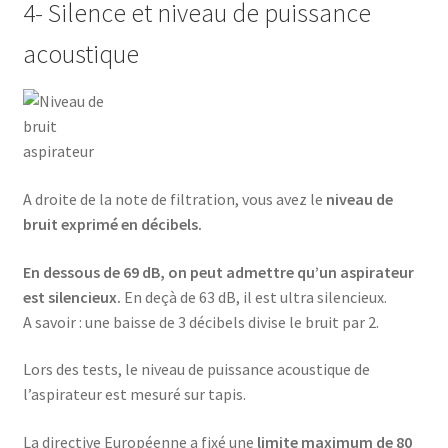
4- Silence et niveau de puissance
Blender – KSB-2216 – Blanc
acoustique
Blender – SHB-3062
Blender avec moulin – SHB-3056
Blender en inox – SHB-3054
A droite de la note de filtration, vous avez le
niveau de
bruit exprimé en décibels.
Blender smoothie portable – KSB-2203
En dessous de 69 dB, on peut admettre qu’un aspirateur
est silencieux.
En deçà de 63 dB, il est ultra silencieux.
Blender XL – KSB-2218
A savoir : une baisse de 3 décibels divise le bruit par 2.
Blog – Cards Grid
Lors des tests, le niveau de puissance acoustique de
l’aspirateur est mesuré sur tapis.
Blog – Flat Masonry
La directive Européenne a fixé une
limite maximum de 80