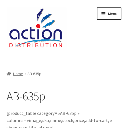
Aller
Aller
Menu
à
au
la
contenu
navigation
Accueil
2 voies épulcheur – 24.27.61
Home
AB-635p
2733
AB-635p
404 Error
[product_table category= »AB-635p »
ab-635
columns= »image,sku,name,stock,price,add-to-cart, »
show_quantity= »true »]