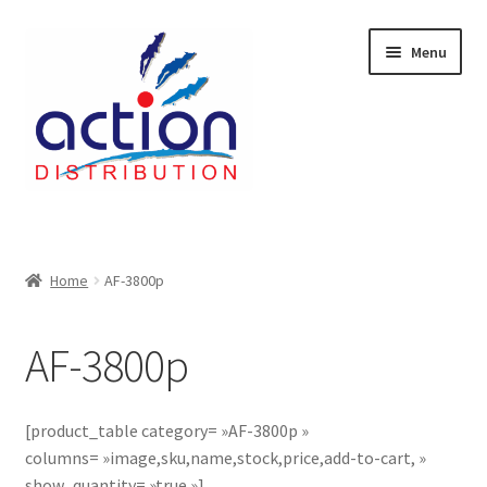
Aller
Aller
Menu
à
au
la
contenu
navigation
Accueil
2 voies épulcheur – 24.27.61
Home
AF-3800p
2733
AF-3800p
404 Error
[product_table category= »AF-3800p »
ab-635
columns= »image,sku,name,stock,price,add-to-cart, »
show_quantity= »true »]