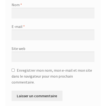
Aspirateur allume cigare – SVC-3460
Nom
*
Aspirateur avec sac – DC-3000
Aspirateur avec sac – SVC-3438
E-mail
*
Aspirateur Avec Sac – SVC-3449
Site web
Aspirateur avec sac 1600W – KVC-4105
Aspirateur balai – DU-2500
Enregistrer mon nom, mon e-mail et mon site
Aspirateur balais – SVC-3472
dans le navigateur pour mon prochain
commentaire.
Aspirateur filtre à eau – WF 4700
Aspirateur nettoyeur de tapis – CC-5400