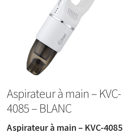
AB-635p
AB-635p
AB-636
AB-636p
Accessoire pour table et fer à repasser
Accessoires
Aspirateur à main – KVC-
Accessoires de rangement
4085 – BLANC
Accessoires salle de bain set 3pcs – 73278
Aspirateur à main – KVC-4085
Accessoires salle de bain set 3pcs – 73279