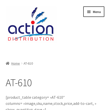
Aller
Aller
Menu
à
au
la
contenu
navigation
Accueil
2 voies épulcheur – 24.27.61
Home
AT-610
2733
AT-610
404 Error
[product_table category= »AT-610″
ab-635
columns= »image,sku,name,stock,price,add-to-cart, »
show_quantity= »true »]