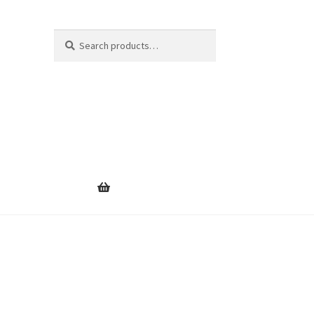
Search
Search
for: