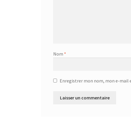
Couteau du chef GOURMET 25.58.52
Couteau 
Couvercle Anti-Éclaboussures – 20.66.31
Couv
CRÊPES SAINES AUX GRAINES DE CHIA
Cuillè
Cuillère à spaghettis – 25.79.15
Cuillère à spa
Nom
*
Cuiseur à pression électronique – SCO-5033
C
Décapsuleur Jolly – 24.01.02
Défroisser – KSI
Enregistrer mon nom, mon e-mail e
Dénoyauteur – 25.06.11
Dessous de plat – 18.3
Dessous de plat – 751326
Diffuseur d’arôme à
Distributeur 4L avec robinet – 87431
Distribu