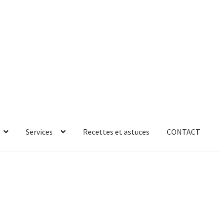
Services
Recettes et astuces
CONTACT
rror
ab-635
AB-635p
AB-635p
AB-636
AB-636p
oires
Accessoires de rangement
essoires salle de bain set 3pcs – 73279
accueil
AF-1003
AF-1003p