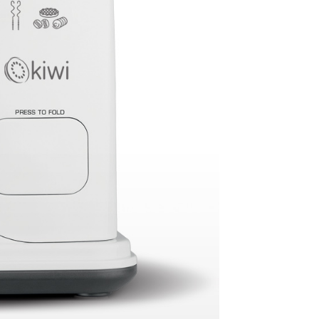
4520
c