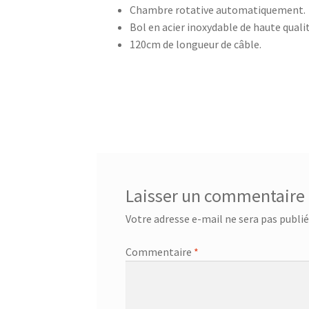
Chambre rotative automatiquement.
Centrale à vapeur – SSI-2891b
Centrale a vap
Bol en acier inoxydable de haute qualit
120cm de longueur de câble.
Chauffage Infrarouge Mini – SFH 3395
Chauffa
Ciseaux de cuisine – 75416 – Acier inoxydable
Ciseaux multi usage – 24.19.05
CONTACT
Con
Corbeille à suspendre 30x26x14 cm – 36.38.30
Laisser un commentaire
Corbeille à suspendre 50x26x14 – 36.38.50
Cor
Votre adresse e-mail ne sera pas publié
Corbeille à suspendre KANGORO – 36.48.40
Co
Commentaire
*
Couteau à désosser GOURMET – 25.58.48
Cout