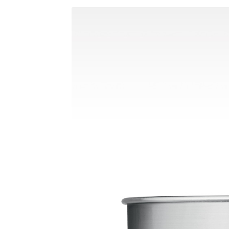
AF-380
AF-3800p
AF-380F
AF-381
AF-381F
AF-
Aspirateur à main – KVC-4085 – BLANC
Aspira
Aspirateur à sec silencieuse – DU-2750
Aspira
Aspirateur avec sac – SVC-3438
Aspirateur Ave
Aspirateur balai – DU-2500
Aspirateur balais
Aspirateur nettoyeur de tapis – CC-5400
Aspi
Aspirateur sans sac – SVC-3476
Aspirateur sa
Aspirateur sans sac multi-cyclone – TR-8650