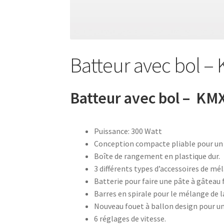
Bouilloire sans cordon – SK 2373
Bouilloire s
Bouteille à boire 0.5L – 752033
Bouteille à bo
Batteur avec bol –
Bouteille avec tube d’aspiration – 0.7L – 7533
Batteur avec bol – KM
Bouteille isotherme 0,5L – 752735
Bouteille 
Bouteille isotherme thermos -Thermoking 1
Puissance: 300 Watt
Conception compacte pliable pour un
Boîte de rangement en plastique dur.
Brosse de toilette – 72238
Brosse de toilette
3 différents types d’accessoires de mé
Batterie pour faire une pâte à gâteau f
Café Turc En Verre – 400ml – KCM-7514
Café 
Barres en spirale pour le mélange de l
Nouveau fouet à ballon design pour un 
Cafetière – SCM-2940
Cafetière filtre – SCM-
6 réglages de vitesse.