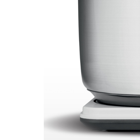
Balance cuisine – SKS-4524
Balance cuisine –
Balance de cuisine – SKS-4521
Balance de cui
Barbecue sur pied – AB-636
Barre à 6 crochets
Base de silicone pour repassage – 27×13 cm –
Batteur – SMX- 2733
Batteur – SMX-2742
Batt
Blender – KSB-2216 – Blanc
Blender – SHB-3
Blender smoothie portable – KSB-2203
Blend
Blog – Large Image
Blog – Small Image
Blog
Bouilloire électrique – SK-8013
Bouilloire en 