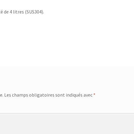
eur – SSI-2891R
Centrifugeuse – SJ-3143
é de 4 litres (SUS304).
ge Infrarouge Vertical – SFH 3394
Checkout
Ciseaux de volaille – 751992 – Inox
Ciseaux lingere – 24.19.17
tent Elements
Corbeille à évier égouttoir : 32x22cm – 32.20.00
Corbeille à suspendre 40x26x14 cm – 36.38.40
beille à suspendre KANGORO – 36.48.30
e.
Les champs obligatoires sont indiqués avec
*
rbeille à suspendre KANGORO – 36.48.50
Coupe oeuf – 18.45.01
eau à pain GOURMET – 25.58.54
Couteau à steak GOURMET – 25.58