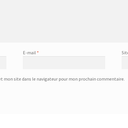
office GOURMET – 25.58.42
Couvercle anti éclaboussures – 20.61.33
ert – 831058 – Inox
Couvert – 83128 – plastique des métaux
re à servir – 23.23.76
Cuillère à spaghettis – 23.23.85
ghettis – 25.79.15
Cuiseur à œuf – SEB-5803
Cuiseur à Oeufs – SEB-
E-mail
*
Sit
uiseur à vapeur Inox – SFS-5702
Day
DC-3000
DC-3000p
-6450 – Blanc&bleu
Défroisseur professionnel à la vapeur – KSI-64
t mon site dans le navigateur pour mon prochain commentaire.
4.00
Dessous de plat – 751111
Dessous de plat – 751326
 ultrasons – KAH-6607
Diffuseur de chaleur avec crochet – 18.36.21
teur d’eau avec stand – 3.5L – 874128 – Transparent