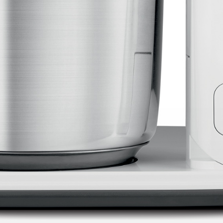
 SKS-4525
Balance de cuisine – SKS-4519
Balance de cuisine – SKS-
sine – SKS-4522
Balance de cuisine – SKS-4523
 salle de bain – 46.06.00
 6119.03 – Rouge
Bâtonnet nettoie fer à repasser – 6163.01 – Blan
eur à main – KMX-3608
Batteur avec bol – KMX-3633 – Blanc
062
Blender avec moulin – SHB-3056
Blender en inox – SHB-3054
er XL – KSB-2218
Blog – Cards Grid
Blog – Flat Masonry
 – Tiles Masonry
Bouilloire – SK-7315
Bouilloire – SK-7388
verres – SK-7338
Bouilloire sans cordon – SK 2373