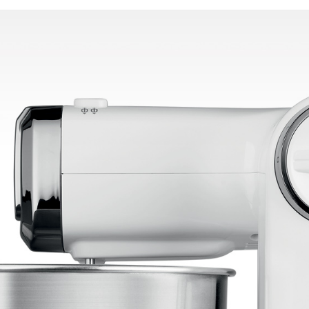
381p
AF-930p
Akel
Allume gaz – 24.50.10
Aspirateur 2 en 1 – KVC-4
teur à main portable – KVC-4107
teur allume cigare – SVC-3460
Aspirateur avec sac – DC-3000
c Sac – SVC-3449
Aspirateur avec sac 1600W – KVC-4105
 – SVC-3472
Aspirateur filtre à eau – WF 4700
rateur rechargeable – SVC-3455
Aspirateur sans sac – SVC-3459
ns sac – SVC-3479
Aspirateur sans sac multi cyclone – TR-8600
Aspirateur soufleur – KL-1000
AT-610
AT-610p
ax1