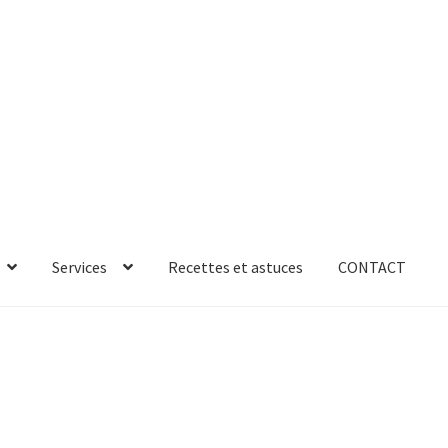
Services
Recettes et astuces
CONTACT
rror
ab-635
AB-635p
AB-635p
AB-636
AB-636p
oires
Accessoires de rangement
essoires salle de bain set 3pcs – 73279
accueil
AF-1003
AF-1003p