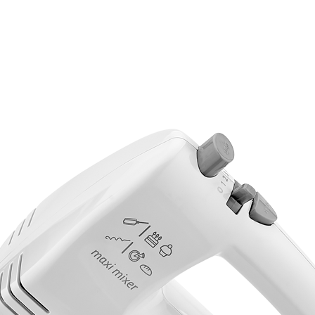
381p
AF-930p
Akel
Allume gaz – 24.50.10
Aspirateur 2 en 1 – KVC-4
teur à main portable – KVC-4107
teur allume cigare – SVC-3460
Aspirateur avec sac – DC-3000
c Sac – SVC-3449
Aspirateur avec sac 1600W – KVC-4105
 – SVC-3472
Aspirateur filtre à eau – WF 4700
rateur rechargeable – SVC-3455
Aspirateur sans sac – SVC-3459
ns sac – SVC-3479
Aspirateur sans sac multi cyclone – TR-8600
Aspirateur soufleur – KL-1000
AT-610
AT-610p
ax1