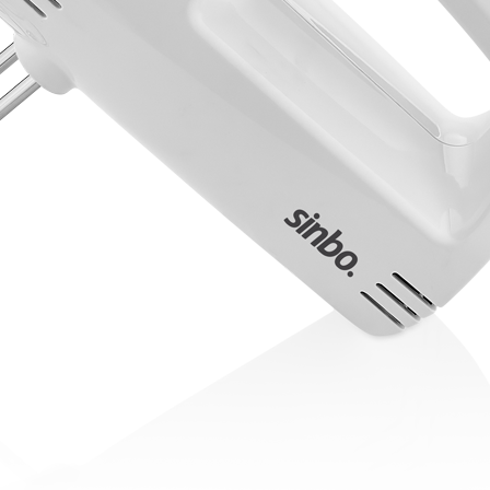
 SKS-4525
Balance de cuisine – SKS-4519
Balance de cuisine – SKS-
sine – SKS-4522
Balance de cuisine – SKS-4523
 salle de bain – 46.06.00
 6119.03 – Rouge
Bâtonnet nettoie fer à repasser – 6163.01 – Blan
eur à main – KMX-3608
Batteur avec bol – KMX-3633 – Blanc
062
Blender avec moulin – SHB-3056
Blender en inox – SHB-3054
er XL – KSB-2218
Blog – Cards Grid
Blog – Flat Masonry
 – Tiles Masonry
Bouilloire – SK-7315
Bouilloire – SK-7388
verres – SK-7338
Bouilloire sans cordon – SK 2373