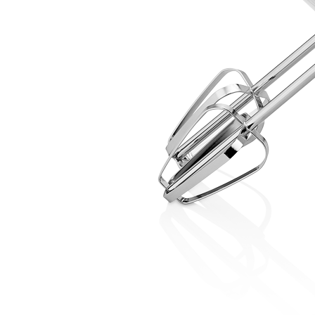
Balance cuisine – SKS-4524
Balance cuisine –
Balance de cuisine – SKS-4521
Balance de cui
Barbecue sur pied – AB-636
Barre à 6 crochets
Base de silicone pour repassage – 27×13 cm –
Batteur – SMX- 2733
Batteur – SMX-2742
Batt
Blender – KSB-2216 – Blanc
Blender – SHB-3
Blender smoothie portable – KSB-2203
Blend
Blog – Large Image
Blog – Small Image
Blog
Bouilloire électrique – SK-8013
Bouilloire en 