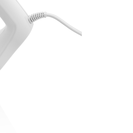
4520
c