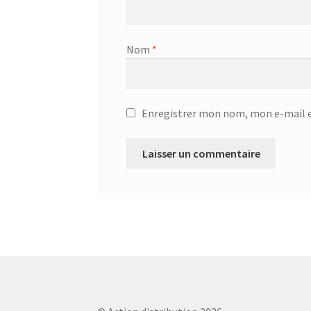
Couteau du chef GOURMET 25.58.52
Couteau 
Couvercle Anti-Éclaboussures – 20.66.31
Couv
Nom
*
CRÊPES SAINES AUX GRAINES DE CHIA
Cuillè
Cuillère à spaghettis – 25.79.15
Cuillère à spa
Enregistrer mon nom, mon e-mail e
Cuiseur à pression électronique – SCO-5033
C
Décapsuleur Jolly – 24.01.02
Défroisser – KSI
Dénoyauteur – 25.06.11
Dessous de plat – 18.3
Dessous de plat – 751326
Diffuseur d’arôme à
Distributeur 4L avec robinet – 87431
Distribu