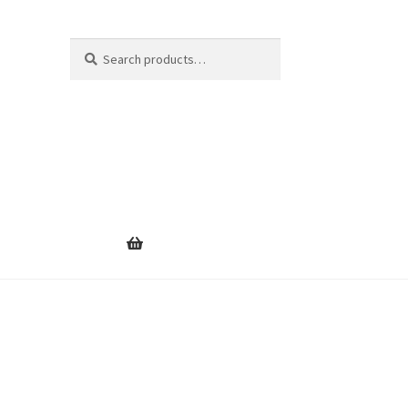
Search
Search
for: