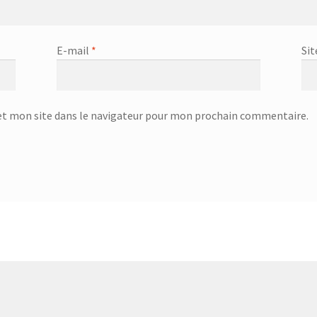
office GOURMET – 25.58.42
Couvercle anti éclaboussures – 20.61.33
ert – 831058 – Inox
Couvert – 83128 – plastique des métaux
E-mail
*
Sit
re à servir – 23.23.76
Cuillère à spaghettis – 23.23.85
ghettis – 25.79.15
Cuiseur à œuf – SEB-5803
Cuiseur à Oeufs – SEB-
t mon site dans le navigateur pour mon prochain commentaire.
uiseur à vapeur Inox – SFS-5702
Day
DC-3000
DC-3000p
-6450 – Blanc&bleu
Défroisseur professionnel à la vapeur – KSI-64
4.00
Dessous de plat – 751111
Dessous de plat – 751326
 ultrasons – KAH-6607
Diffuseur de chaleur avec crochet – 18.36.21
teur d’eau avec stand – 3.5L – 874128 – Transparent