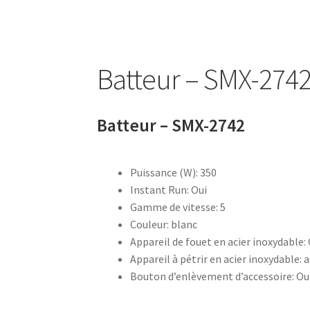
Bouilloire sans cordon – SK 2373
Bouilloire s
Batteur – SMX-274
Bouteille à boire 0.5L – 752033
Bouteille à bo
Bouteille avec tube d’aspiration – 0.7L – 7533
Batteur – SMX-2742
Bouteille isotherme 0,5L – 752735
Bouteille 
Puissance (W): 350
Bouteille isotherme thermos -Thermoking 1
Instant Run: Oui
Gamme de vitesse: 5
Brosse de toilette – 72238
Brosse de toilette
Couleur: blanc
Appareil de fouet en acier inoxydable:
Café Turc En Verre – 400ml – KCM-7514
Café 
Appareil à pétrir en acier inoxydable: 
Bouton d’enlèvement d’accessoire: Ou
Cafetière – SCM-2940
Cafetière filtre – SCM-