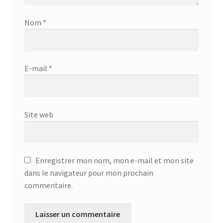
Aspirateur allume cigare – SVC-3460
Nom
*
Aspirateur avec sac – DC-3000
Aspirateur avec sac – SVC-3438
E-mail
*
Aspirateur Avec Sac – SVC-3449
Aspirateur avec sac 1600W – KVC-4105
Site web
Aspirateur balai – DU-2500
Aspirateur balais – SVC-3472
Enregistrer mon nom, mon e-mail et mon site
dans le navigateur pour mon prochain
Aspirateur filtre à eau – WF 4700
commentaire.
Aspirateur nettoyeur de tapis – CC-5400