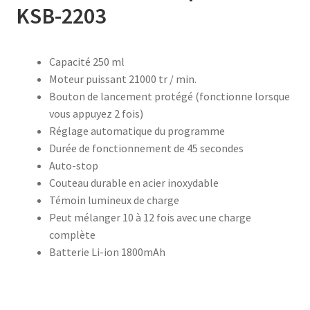
KSB-2203
accueil
Capacité 250 ml
AF-1003
Moteur puissant 21000 tr / min.
Bouton de lancement protégé (fonctionne lorsque
AF-1003p
vous appuyez 2 fois)
Réglage automatique du programme
AF-380
Durée de fonctionnement de 45 secondes
Auto-stop
AF-3800p
Couteau durable en acier inoxydable
Témoin lumineux de charge
AF-380F
Peut mélanger 10 à 12 fois avec une charge
complète
Batterie Li-ion 1800mAh
AF-381
AF-381F