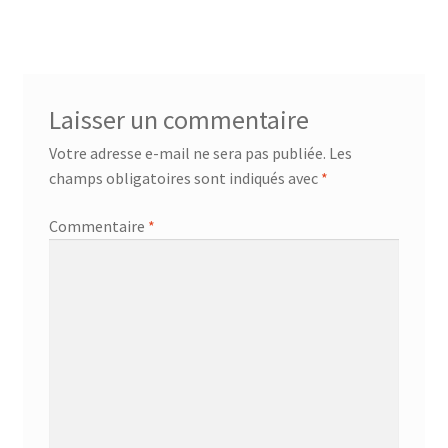
AF-381p
AF-930p
Laisser un commentaire
Akel
Votre adresse e-mail ne sera pas publiée.
Les
champs obligatoires sont indiqués avec
*
Allume gaz – 24.50.10
Commentaire
*
Aspirateur 2 en 1 – KVC-4103
Aspirateur à main – KVC-4085 – BLANC
Aspirateur à main portable – KVC-4107
Aspirateur à sec silencieuse – DU-2750