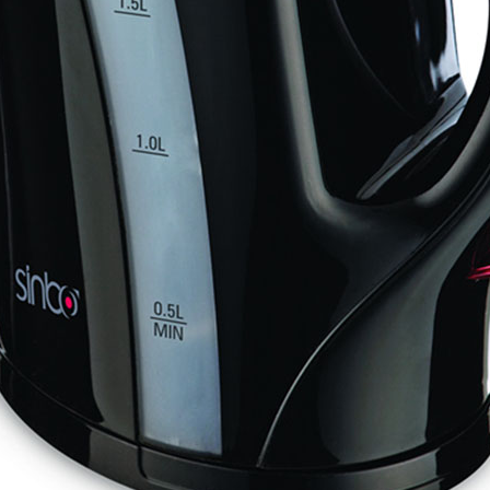
 SKS-4525
Balance de cuisine – SKS-4519
Balance de cuisine – SKS-
sine – SKS-4522
Balance de cuisine – SKS-4523
 salle de bain – 46.06.00
 6119.03 – Rouge
Bâtonnet nettoie fer à repasser – 6163.01 – Blan
eur à main – KMX-3608
Batteur avec bol – KMX-3633 – Blanc
062
Blender avec moulin – SHB-3056
Blender en inox – SHB-3054
er XL – KSB-2218
Blog – Cards Grid
Blog – Flat Masonry
 – Tiles Masonry
Bouilloire – SK-7315
Bouilloire – SK-7388
verres – SK-7338
Bouilloire sans cordon – SK 2373