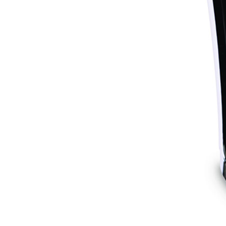
Balance cuisine – SKS-4524
Balance cuisine –
Balance de cuisine – SKS-4521
Balance de cui
Barbecue sur pied – AB-636
Barre à 6 crochets
Base de silicone pour repassage – 27×13 cm –
Batteur – SMX- 2733
Batteur – SMX-2742
Batt
Blender – KSB-2216 – Blanc
Blender – SHB-3
Blender smoothie portable – KSB-2203
Blend
Blog – Large Image
Blog – Small Image
Blog
Bouilloire électrique – SK-8013
Bouilloire en 