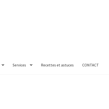
Services
Recettes et astuces
CONTACT
rror
ab-635
AB-635p
AB-635p
AB-636
AB-636p
oires
Accessoires de rangement
essoires salle de bain set 3pcs – 73279
accueil
AF-1003
AF-1003p