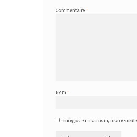
Couteau du chef GOURMET 25.58.52
Couteau 
Commentaire
*
Couvercle Anti-Éclaboussures – 20.66.31
Couv
CRÊPES SAINES AUX GRAINES DE CHIA
Cuillè
Cuillère à spaghettis – 25.79.15
Cuillère à spa
Cuiseur à pression électronique – SCO-5033
C
Décapsuleur Jolly – 24.01.02
Défroisser – KSI
Nom
*
Dénoyauteur – 25.06.11
Dessous de plat – 18.3
Dessous de plat – 751326
Diffuseur d’arôme à
Enregistrer mon nom, mon e-mail e
Distributeur 4L avec robinet – 87431
Distribu