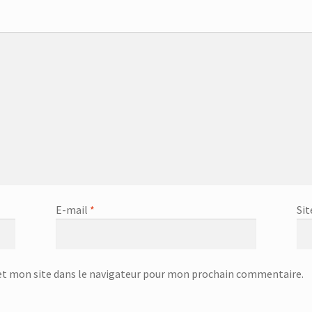
office GOURMET – 25.58.42
Couvercle anti éclaboussures – 20.61.33
ert – 831058 – Inox
Couvert – 83128 – plastique des métaux
re à servir – 23.23.76
Cuillère à spaghettis – 23.23.85
ghettis – 25.79.15
Cuiseur à œuf – SEB-5803
Cuiseur à Oeufs – SEB-
uiseur à vapeur Inox – SFS-5702
Day
DC-3000
DC-3000p
-6450 – Blanc&bleu
Défroisseur professionnel à la vapeur – KSI-64
E-mail
*
Sit
4.00
Dessous de plat – 751111
Dessous de plat – 751326
 ultrasons – KAH-6607
Diffuseur de chaleur avec crochet – 18.36.21
t mon site dans le navigateur pour mon prochain commentaire.
teur d’eau avec stand – 3.5L – 874128 – Transparent