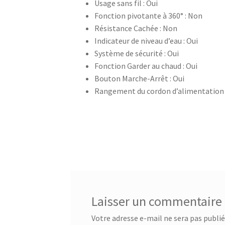
Usage sans fil : Oui
Centrale à vapeur – SSI-2891b
Centrale a vap
Fonction pivotante à 360° : Non
Résistance Cachée : Non
Chauffage Infrarouge Mini – SFH 3395
Chauffa
Indicateur de niveau d’eau : Oui
Système de sécurité : Oui
Ciseaux de cuisine – 75416 – Acier inoxydable
Fonction Garder au chaud : Oui
Bouton Marche-Arrêt : Oui
Rangement du cordon d’alimentation 
Ciseaux multi usage – 24.19.05
CONTACT
Con
Corbeille à suspendre 30x26x14 cm – 36.38.30
Corbeille à suspendre 50x26x14 – 36.38.50
Cor
Corbeille à suspendre KANGORO – 36.48.40
Co
Laisser un commentaire
Couteau à désosser GOURMET – 25.58.48
Cout
Votre adresse e-mail ne sera pas publié