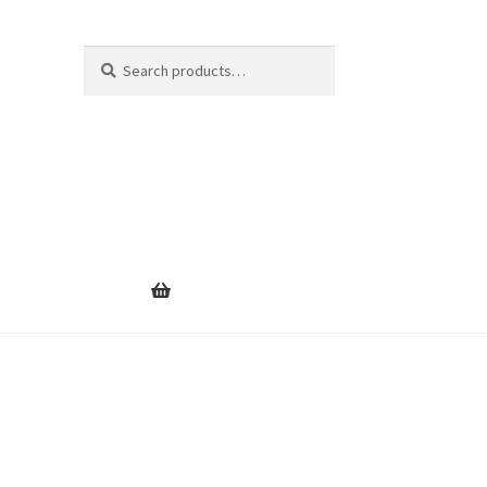
Search
Search
for: