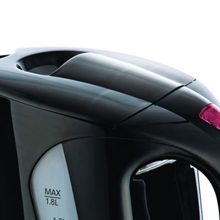
381p
AF-930p
Akel
Allume gaz – 24.50.10
Aspirateur 2 en 1 – KVC-4
teur à main portable – KVC-4107
teur allume cigare – SVC-3460
Aspirateur avec sac – DC-3000
c Sac – SVC-3449
Aspirateur avec sac 1600W – KVC-4105
 – SVC-3472
Aspirateur filtre à eau – WF 4700
rateur rechargeable – SVC-3455
Aspirateur sans sac – SVC-3459
ns sac – SVC-3479
Aspirateur sans sac multi cyclone – TR-8600
Aspirateur soufleur – KL-1000
AT-610
AT-610p
ax1