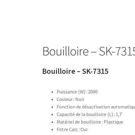
Bouilloire sans cordon – SK 2373
Bouilloire s
Bouteille à boire 0.5L – 752033
Bouteille à bo
Bouilloire – SK-731
Bouteille avec tube d’aspiration – 0.7L – 7533
Bouteille isotherme 0,5L – 752735
Bouteille 
Bouilloire – SK-7315
Bouteille isotherme thermos -Thermoking 1
Puissance (W) : 2000
Brosse de toilette – 72238
Brosse de toilette
Couleur : Noir
Fonction de désactivation automatique
Café Turc En Verre – 400ml – KCM-7514
Café 
Capacité de la bouilloire (L) : 1,7
Matériel de bouilloire : Plastique
Cafetière – SCM-2940
Cafetière filtre – SCM-
Filtre Calc : Oui