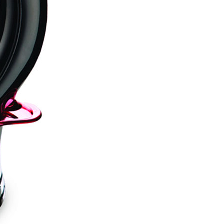
4520
c