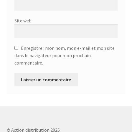
Aspirateur allume cigare – SVC-3460
Aspirateur avec sac – DC-3000
Site web
Aspirateur avec sac – SVC-3438
Aspirateur Avec Sac – SVC-3449
Enregistrer mon nom, mon e-mail et mon site
dans le navigateur pour mon prochain
Aspirateur avec sac 1600W – KVC-4105
commentaire.
Aspirateur balai – DU-2500
Aspirateur balais – SVC-3472
Aspirateur filtre à eau – WF 4700
Aspirateur nettoyeur de tapis – CC-5400
© Action distribution 2026