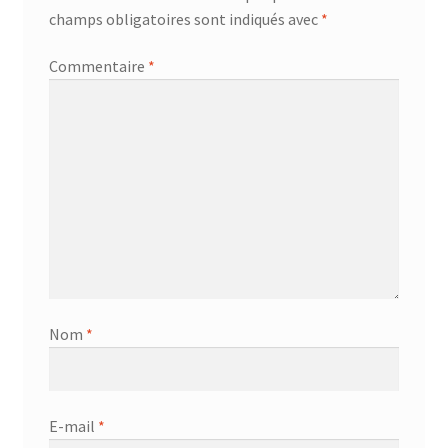
champs obligatoires sont indiqués avec
*
AF-381p
Commentaire
*
AF-930p
Akel
Allume gaz – 24.50.10
Aspirateur 2 en 1 – KVC-4103
Aspirateur à main – KVC-4085 – BLANC
Nom
*
Aspirateur à main portable – KVC-4107
Aspirateur à sec silencieuse – DU-2750
E-mail
*