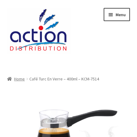
Aller
Aller
Menu
à
au
la
contenu
navigation
Accueil
2 voies épulcheur – 24.27.61
Home
Café Turc En Verre – 400ml – KCM-7514
2733
404 Error
ab-635