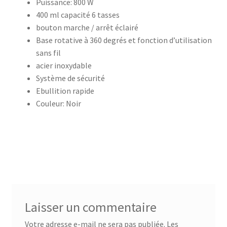
Puissance: 800 W
400 ml capacité 6 tasses
accueil
bouton marche / arrêt éclairé
Base rotative à 360 degrés et fonction d’utilisation
AF-1003
sans fil
acier inoxydable
Système de sécurité
AF-1003p
Ebullition rapide
Couleur: Noir
AF-380
AF-3800p
AF-380F
AF-381
Laisser un commentaire
AF-381F
Votre adresse e-mail ne sera pas publiée.
Les