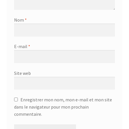
Aspirateur allume cigare – SVC-3460
Aspirateur avec sac – DC-3000
Nom
*
Aspirateur avec sac – SVC-3438
Aspirateur Avec Sac – SVC-3449
E-mail
*
Aspirateur avec sac 1600W – KVC-4105
Site web
Aspirateur balai – DU-2500
Aspirateur balais – SVC-3472
Enregistrer mon nom, mon e-mail et mon site
dans le navigateur pour mon prochain
Aspirateur filtre à eau – WF 4700
commentaire.
Aspirateur nettoyeur de tapis – CC-5400