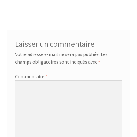
AF-381p
AF-930p
Akel
Laisser un commentaire
Votre adresse e-mail ne sera pas publiée.
Les
Allume gaz – 24.50.10
champs obligatoires sont indiqués avec
*
Aspirateur 2 en 1 – KVC-4103
Commentaire
*
Aspirateur à main – KVC-4085 – BLANC
Aspirateur à main portable – KVC-4107
Aspirateur à sec silencieuse – DU-2750