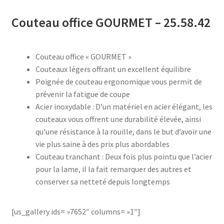
Couteau office GOURMET – 25.58.42
accueil
AF-1003
Couteau office « GOURMET »
Couteaux légers offrant un excellent équilibre
AF-1003p
Poignée de couteau ergonomique vous permit de
prévenir la fatigue de coupe
AF-380
Acier inoxydable : D’un matériel en acier élégant, les
couteaux vous offrent une durabilité élevée, ainsi
AF-3800p
qu’une résistance à la rouille, dans le but d’avoir une
vie plus saine à des prix plus abordables
AF-380F
Couteau tranchant : Deux fois plus pointu que l’acier
pour la lame, il la fait remarquer des autres et
conserver sa netteté depuis longtemps
AF-381
AF-381F
[us_gallery ids= »7652″ columns= »1″]