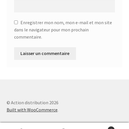
Aspirateur allume cigare – SVC-3460
Aspirateur avec sac – DC-3000
Enregistrer mon nom, mon e-mail et mon site
dans le navigateur pour mon prochain
Aspirateur avec sac – SVC-3438
commentaire.
Aspirateur Avec Sac – SVC-3449
Aspirateur avec sac 1600W – KVC-4105
Aspirateur balai – DU-2500
Aspirateur balais – SVC-3472
© Action distribution 2026
Aspirateur filtre à eau – WF 4700
Built with WooCommerce
.
Aspirateur nettoyeur de tapis – CC-5400