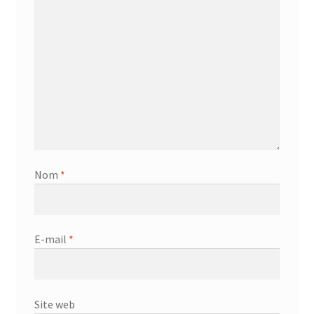
AF-381p
AF-930p
Akel
Allume gaz – 24.50.10
Aspirateur 2 en 1 – KVC-4103
Nom
*
Aspirateur à main – KVC-4085 – BLANC
E-mail
*
Aspirateur à main portable – KVC-4107
Aspirateur à sec silencieuse – DU-2750
Site web