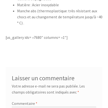
Matière : Acier inoxydable
Manche abs (thermoplastique: très résistant aux
accueil
chocs et au changement de température jusqu’à −40
° C) .
AF-1003
AF-1003p
[us_gallery ids= »7680″ columns= »1″]
AF-380
AF-3800p
AF-380F
Laisser un commentaire
Votre adresse e-mail ne sera pas publiée.
Les
AF-381
champs obligatoires sont indiqués avec
*
AF-381F
Commentaire
*