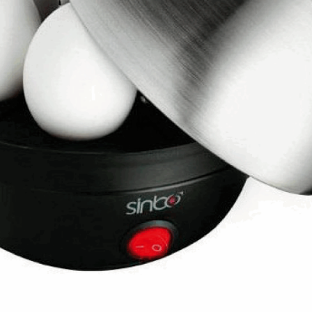
 SKS-4525
Balance de cuisine – SKS-4519
Balance de cuisine – SKS-
sine – SKS-4522
Balance de cuisine – SKS-4523
 salle de bain – 46.06.00
 6119.03 – Rouge
Bâtonnet nettoie fer à repasser – 6163.01 – Blan
eur à main – KMX-3608
Batteur avec bol – KMX-3633 – Blanc
062
Blender avec moulin – SHB-3056
Blender en inox – SHB-3054
er XL – KSB-2218
Blog – Cards Grid
Blog – Flat Masonry
 – Tiles Masonry
Bouilloire – SK-7315
Bouilloire – SK-7388
verres – SK-7338
Bouilloire sans cordon – SK 2373