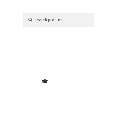
Search
Search
for: