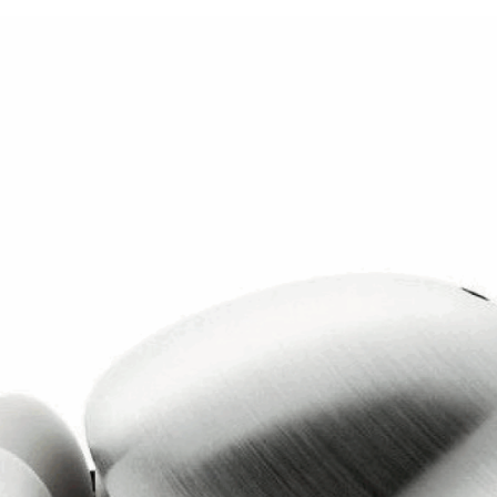
381p
AF-930p
Akel
Allume gaz – 24.50.10
Aspirateur 2 en 1 – KVC-4
teur à main portable – KVC-4107
teur allume cigare – SVC-3460
Aspirateur avec sac – DC-3000
c Sac – SVC-3449
Aspirateur avec sac 1600W – KVC-4105
 – SVC-3472
Aspirateur filtre à eau – WF 4700
rateur rechargeable – SVC-3455
Aspirateur sans sac – SVC-3459
ns sac – SVC-3479
Aspirateur sans sac multi cyclone – TR-8600
Aspirateur soufleur – KL-1000
AT-610
AT-610p
ax1