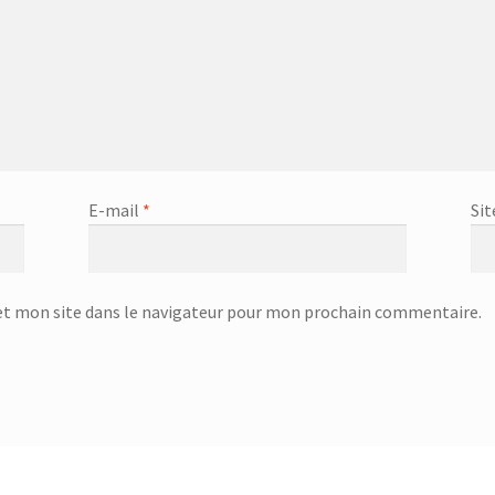
office GOURMET – 25.58.42
Couvercle anti éclaboussures – 20.61.33
ert – 831058 – Inox
Couvert – 83128 – plastique des métaux
re à servir – 23.23.76
Cuillère à spaghettis – 23.23.85
ghettis – 25.79.15
Cuiseur à œuf – SEB-5803
Cuiseur à Oeufs – SEB-
E-mail
*
Sit
uiseur à vapeur Inox – SFS-5702
Day
DC-3000
DC-3000p
-6450 – Blanc&bleu
Défroisseur professionnel à la vapeur – KSI-64
t mon site dans le navigateur pour mon prochain commentaire.
4.00
Dessous de plat – 751111
Dessous de plat – 751326
 ultrasons – KAH-6607
Diffuseur de chaleur avec crochet – 18.36.21
teur d’eau avec stand – 3.5L – 874128 – Transparent