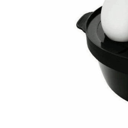
Balance cuisine – SKS-4524
Balance cuisine –
Balance de cuisine – SKS-4521
Balance de cui
Barbecue sur pied – AB-636
Barre à 6 crochets
Base de silicone pour repassage – 27×13 cm –
Batteur – SMX- 2733
Batteur – SMX-2742
Batt
Blender – KSB-2216 – Blanc
Blender – SHB-3
Blender smoothie portable – KSB-2203
Blend
Blog – Large Image
Blog – Small Image
Blog
Bouilloire électrique – SK-8013
Bouilloire en 