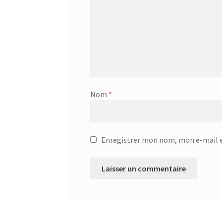
Couteau du chef GOURMET 25.58.52
Couteau 
Couvercle Anti-Éclaboussures – 20.66.31
Couv
CRÊPES SAINES AUX GRAINES DE CHIA
Cuillè
Cuillère à spaghettis – 25.79.15
Cuillère à spa
Nom
*
Cuiseur à pression électronique – SCO-5033
C
Décapsuleur Jolly – 24.01.02
Défroisser – KSI
Enregistrer mon nom, mon e-mail e
Dénoyauteur – 25.06.11
Dessous de plat – 18.3
Dessous de plat – 751326
Diffuseur d’arôme à
Distributeur 4L avec robinet – 87431
Distribu