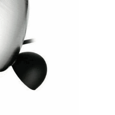
4520
c