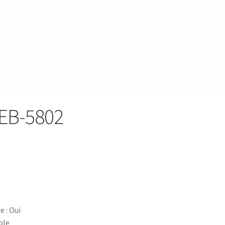
ans cordon – SK 7324
Bouilloire sans Cordon – SK-7353
ire 0.5L – 75225
Bouteille a infuser 700 ML – 752073
5
Bouteille en plastique avec couvercle en acier inoxydable – 75224
isotherme 1L – 752715
SEB-5802
L – 75297
Bouteille, tasse et cruche day
Boutique
 – 732601
Brosse de toilette 38.1CM – 732681
turque – KCM-7510
Cafetière – KCM-7535 – 600 ml
 : Oui
2938
Cart
Casse noix – 25.06.00
CC-5400
CC-5400p
ble