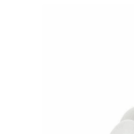
AF-380
AF-3800p
AF-380F
AF-381
AF-381F
AF-
Aspirateur à main – KVC-4085 – BLANC
Aspira
Aspirateur à sec silencieuse – DU-2750
Aspira
Aspirateur avec sac – SVC-3438
Aspirateur Ave
Aspirateur balai – DU-2500
Aspirateur balais
Aspirateur nettoyeur de tapis – CC-5400
Aspi
Aspirateur sans sac – SVC-3476
Aspirateur sa
Aspirateur sans sac multi-cyclone – TR-8650