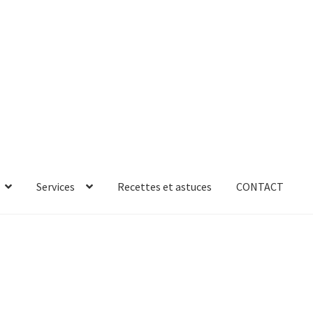
Services
Recettes et astuces
CONTACT
rror
ab-635
AB-635p
AB-635p
AB-636
AB-636p
oires
Accessoires de rangement
essoires salle de bain set 3pcs – 73279
accueil
AF-1003
AF-1003p