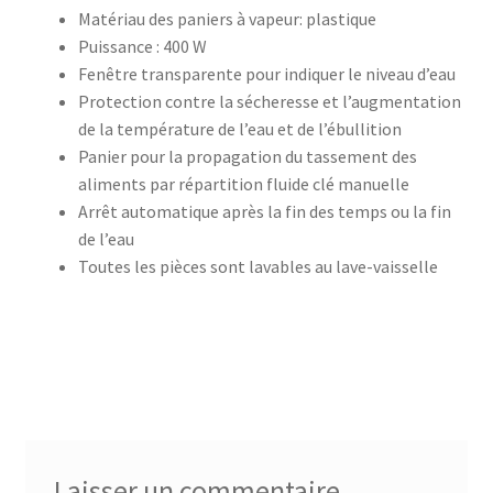
Matériau des paniers à vapeur: plastique
Puissance : 400 W
accueil
Fenêtre transparente pour indiquer le niveau d’eau
Protection contre la sécheresse et l’augmentation
AF-1003
de la température de l’eau et de l’ébullition
Panier pour la propagation du tassement des
AF-1003p
aliments par répartition fluide clé manuelle
Arrêt automatique après la fin des temps ou la fin
AF-380
de l’eau
Toutes les pièces sont lavables au lave-vaisselle
AF-3800p
AF-380F
AF-381
AF-381F
Laisser un commentaire