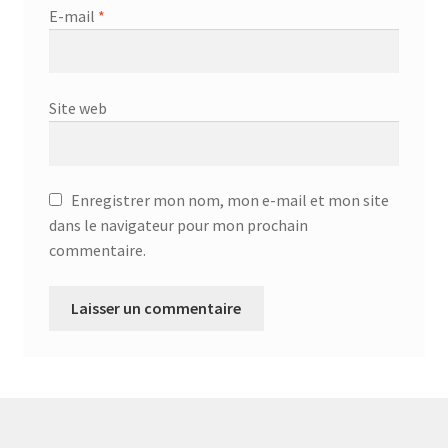
Aspirateur allume cigare – SVC-3460
E-mail
*
Aspirateur avec sac – DC-3000
Aspirateur avec sac – SVC-3438
Site web
Aspirateur Avec Sac – SVC-3449
Enregistrer mon nom, mon e-mail et mon site
Aspirateur avec sac 1600W – KVC-4105
dans le navigateur pour mon prochain
commentaire.
Aspirateur balai – DU-2500
Aspirateur balais – SVC-3472
Aspirateur filtre à eau – WF 4700
Aspirateur nettoyeur de tapis – CC-5400