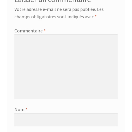
AF-381p
Votre adresse e-mail ne sera pas publiée.
Les
champs obligatoires sont indiqués avec
*
AF-930p
Commentaire
*
Akel
Allume gaz – 24.50.10
Aspirateur 2 en 1 – KVC-4103
Aspirateur à main – KVC-4085 – BLANC
Aspirateur à main portable – KVC-4107
Nom
*
Aspirateur à sec silencieuse – DU-2750