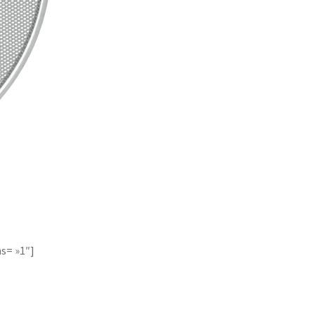
4520
c
ns= »1″]