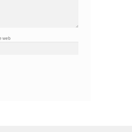
e web
.50