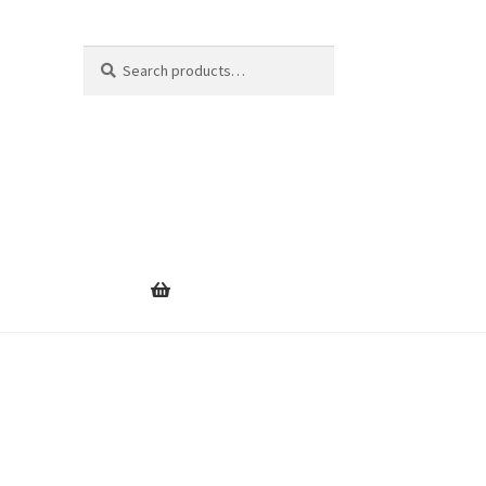
Search
Search
for: