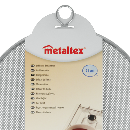
381p
AF-930p
Akel
Allume gaz – 24.50.10
Aspirateur 2 en 1 – KVC-4
teur à main portable – KVC-4107
teur allume cigare – SVC-3460
Aspirateur avec sac – DC-3000
c Sac – SVC-3449
Aspirateur avec sac 1600W – KVC-4105
 – SVC-3472
Aspirateur filtre à eau – WF 4700
rateur rechargeable – SVC-3455
Aspirateur sans sac – SVC-3459
ns sac – SVC-3479
Aspirateur sans sac multi cyclone – TR-8600
Aspirateur soufleur – KL-1000
AT-610
AT-610p
ax1