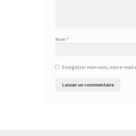
Centrale à vapeur – SSI-2891b
Centrale a vap
Chauffage Infrarouge Mini – SFH 3395
Chauffa
Nom
*
Ciseaux de cuisine – 75416 – Acier inoxydable
Ciseaux multi usage – 24.19.05
CONTACT
Con
Enregistrer mon nom, mon e-mail e
Corbeille à suspendre 30x26x14 cm – 36.38.30
Corbeille à suspendre 50x26x14 – 36.38.50
Cor
Corbeille à suspendre KANGORO – 36.48.40
Co
Couteau à désosser GOURMET – 25.58.48
Cout