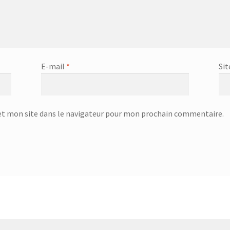
eur – SSI-2891R
Centrifugeuse – SJ-3143
ge Infrarouge Vertical – SFH 3394
Checkout
E-mail
*
Sit
Ciseaux de volaille – 751992 – Inox
Ciseaux lingere – 24.19.17
tent Elements
Corbeille à évier égouttoir : 32x22cm – 32.20.00
t mon site dans le navigateur pour mon prochain commentaire.
Corbeille à suspendre 40x26x14 cm – 36.38.40
beille à suspendre KANGORO – 36.48.30
rbeille à suspendre KANGORO – 36.48.50
Coupe oeuf – 18.45.01
eau à pain GOURMET – 25.58.54
Couteau à steak GOURMET – 25.58