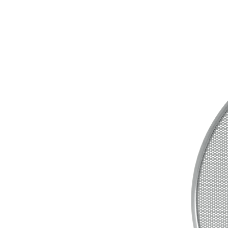
AF-380
AF-3800p
AF-380F
AF-381
AF-381F
AF-
Aspirateur à main – KVC-4085 – BLANC
Aspira
Aspirateur à sec silencieuse – DU-2750
Aspira
Aspirateur avec sac – SVC-3438
Aspirateur Ave
Aspirateur balai – DU-2500
Aspirateur balais
Aspirateur nettoyeur de tapis – CC-5400
Aspi
Aspirateur sans sac – SVC-3476
Aspirateur sa
Aspirateur sans sac multi-cyclone – TR-8650