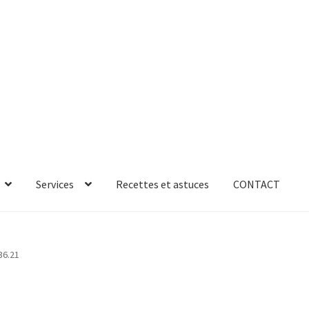
Services
Recettes et astuces
CONTACT
rror
ab-635
AB-635p
AB-635p
AB-636
AB-636p
36.21
oires
Accessoires de rangement
essoires salle de bain set 3pcs – 73279
accueil
AF-1003
AF-1003p