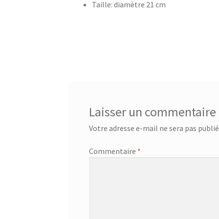
Taille: diamètre 21 cm
Bouilloire sans cordon – SK 2373
Bouilloire s
Bouteille à boire 0.5L – 752033
Bouteille à bo
Bouteille avec tube d’aspiration – 0.7L – 7533
Bouteille isotherme 0,5L – 752735
Bouteille 
Laisser un commentaire
Bouteille isotherme thermos -Thermoking 1
Votre adresse e-mail ne sera pas publié
Commentaire
*
Brosse de toilette – 72238
Brosse de toilette
Café Turc En Verre – 400ml – KCM-7514
Café 
Cafetière – SCM-2940
Cafetière filtre – SCM-