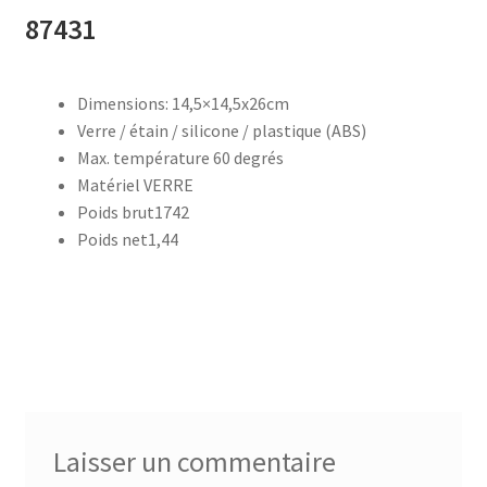
87431
accueil
Dimensions: 14,5×14,5x26cm
AF-1003
Verre / étain / silicone / plastique (ABS)
Max. température 60 degrés
AF-1003p
Matériel VERRE
Poids brut1742
AF-380
Poids net1,44
AF-3800p
AF-380F
AF-381
Laisser un commentaire
AF-381F