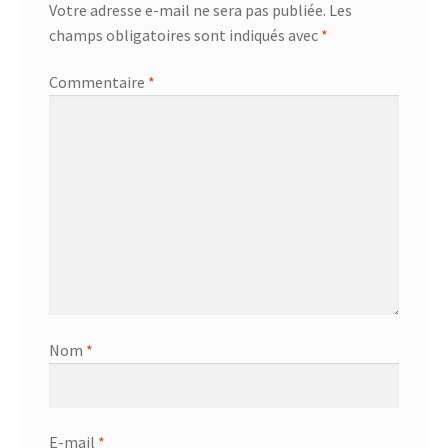
Votre adresse e-mail ne sera pas publiée.
Les
AF-381p
champs obligatoires sont indiqués avec
*
AF-930p
Commentaire
*
Akel
Allume gaz – 24.50.10
Aspirateur 2 en 1 – KVC-4103
Aspirateur à main – KVC-4085 – BLANC
Aspirateur à main portable – KVC-4107
Nom
*
Aspirateur à sec silencieuse – DU-2750
E-mail
*