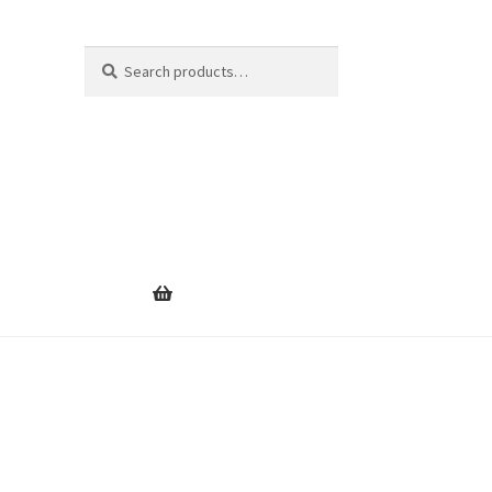
Search
Search
for: