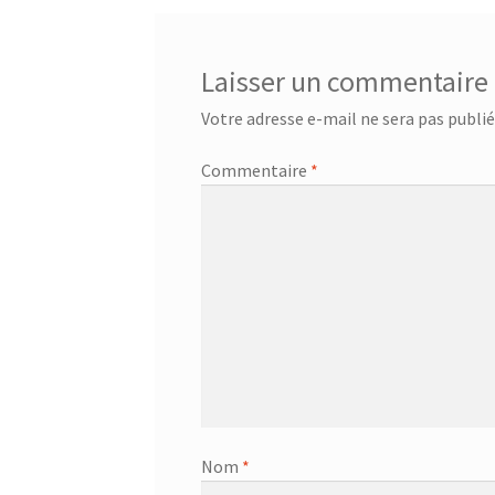
Bouilloire sans cordon – SK 2373
Bouilloire s
Laisser un commentaire
Bouteille à boire 0.5L – 752033
Bouteille à bo
Votre adresse e-mail ne sera pas publié
Bouteille avec tube d’aspiration – 0.7L – 7533
Commentaire
*
Bouteille isotherme 0,5L – 752735
Bouteille 
Bouteille isotherme thermos -Thermoking 1
Brosse de toilette – 72238
Brosse de toilette
Café Turc En Verre – 400ml – KCM-7514
Café 
Cafetière – SCM-2940
Cafetière filtre – SCM-
Nom
*