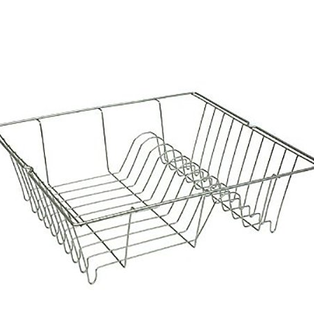
381p
AF-930p
Akel
Allume gaz – 24.50.10
Aspirateur 2 en 1 – KVC-4
teur à main portable – KVC-4107
teur allume cigare – SVC-3460
Aspirateur avec sac – DC-3000
c Sac – SVC-3449
Aspirateur avec sac 1600W – KVC-4105
 – SVC-3472
Aspirateur filtre à eau – WF 4700
rateur rechargeable – SVC-3455
Aspirateur sans sac – SVC-3459
ns sac – SVC-3479
Aspirateur sans sac multi cyclone – TR-8600
Aspirateur soufleur – KL-1000
AT-610
AT-610p
ax1