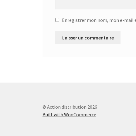
Centrale à vapeur – SSI-2891b
Centrale a vap
Enregistrer mon nom, mon e-mail e
Chauffage Infrarouge Mini – SFH 3395
Chauffa
Ciseaux de cuisine – 75416 – Acier inoxydable
Ciseaux multi usage – 24.19.05
CONTACT
Con
Corbeille à suspendre 30x26x14 cm – 36.38.30
Corbeille à suspendre 50x26x14 – 36.38.50
Cor
Corbeille à suspendre KANGORO – 36.48.40
Co
© Action distribution 2026
Built with WooCommerce
.
Couteau à désosser GOURMET – 25.58.48
Cout