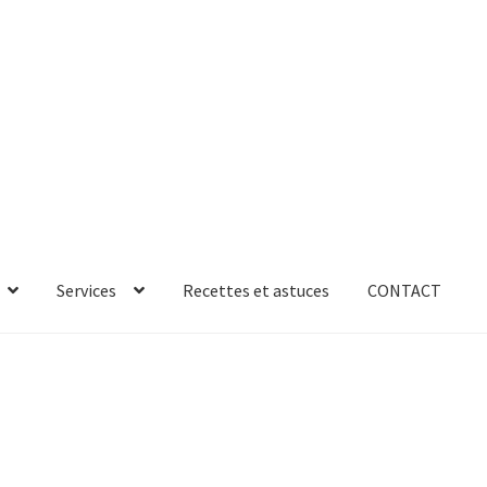
Services
Recettes et astuces
CONTACT
rror
ab-635
AB-635p
AB-635p
AB-636
AB-636p
oires
Accessoires de rangement
essoires salle de bain set 3pcs – 73279
accueil
AF-1003
AF-1003p