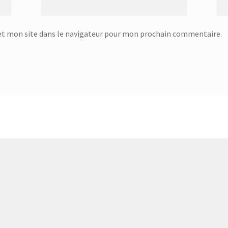
eur – SSI-2891R
Centrifugeuse – SJ-3143
t mon site dans le navigateur pour mon prochain commentaire.
ge Infrarouge Vertical – SFH 3394
Checkout
Ciseaux de volaille – 751992 – Inox
Ciseaux lingere – 24.19.17
tent Elements
Corbeille à évier égouttoir : 32x22cm – 32.20.00
Corbeille à suspendre 40x26x14 cm – 36.38.40
beille à suspendre KANGORO – 36.48.30
rbeille à suspendre KANGORO – 36.48.50
Coupe oeuf – 18.45.01
eau à pain GOURMET – 25.58.54
Couteau à steak GOURMET – 25.58