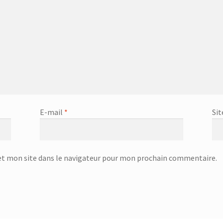
eur – SSI-2891R
Centrifugeuse – SJ-3143
ge Infrarouge Vertical – SFH 3394
Checkout
Ciseaux de volaille – 751992 – Inox
Ciseaux lingere – 24.19.17
tent Elements
Corbeille à évier égouttoir : 32x22cm – 32.20.00
E-mail
*
Sit
Corbeille à suspendre 40x26x14 cm – 36.38.40
beille à suspendre KANGORO – 36.48.30
t mon site dans le navigateur pour mon prochain commentaire.
rbeille à suspendre KANGORO – 36.48.50
Coupe oeuf – 18.45.01
eau à pain GOURMET – 25.58.54
Couteau à steak GOURMET – 25.58