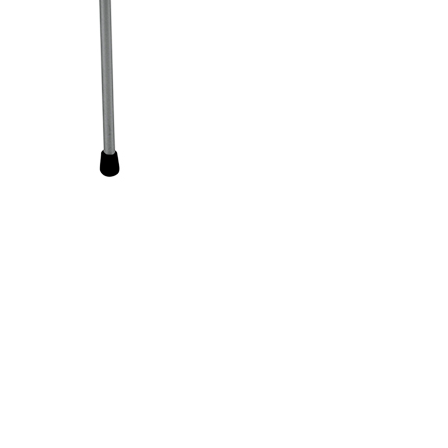
4520
c