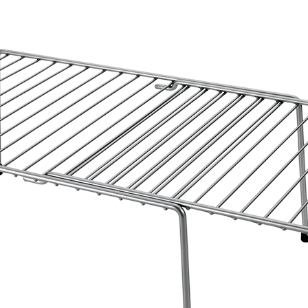
381p
AF-930p
Akel
Allume gaz – 24.50.10
Aspirateur 2 en 1 – KVC-4
teur à main portable – KVC-4107
teur allume cigare – SVC-3460
Aspirateur avec sac – DC-3000
c Sac – SVC-3449
Aspirateur avec sac 1600W – KVC-4105
 – SVC-3472
Aspirateur filtre à eau – WF 4700
rateur rechargeable – SVC-3455
Aspirateur sans sac – SVC-3459
ns sac – SVC-3479
Aspirateur sans sac multi cyclone – TR-8600
Aspirateur soufleur – KL-1000
AT-610
AT-610p
ax1