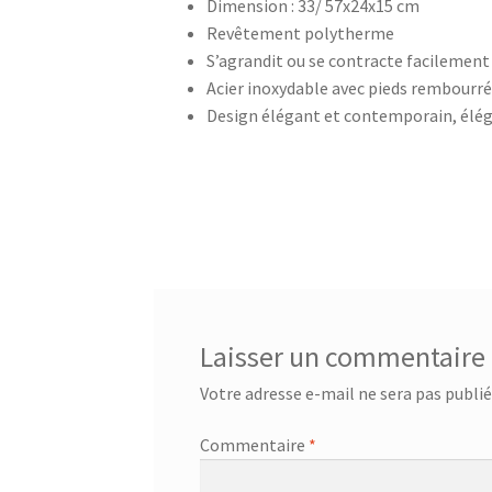
Dimension : 33/ 57x24x15 cm
Revêtement polytherme
Bouilloire sans cordon – SK 2373
Bouilloire s
S’agrandit ou se contracte facilement
Acier inoxydable avec pieds rembourré
Bouteille à boire 0.5L – 752033
Bouteille à bo
Design élégant et contemporain, élé
Bouteille avec tube d’aspiration – 0.7L – 7533
Bouteille isotherme 0,5L – 752735
Bouteille 
Bouteille isotherme thermos -Thermoking 1
Brosse de toilette – 72238
Brosse de toilette
Laisser un commentaire
Votre adresse e-mail ne sera pas publié
Café Turc En Verre – 400ml – KCM-7514
Café 
Commentaire
*
Cafetière – SCM-2940
Cafetière filtre – SCM-