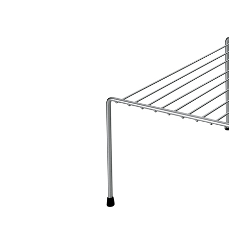
AF-380
AF-3800p
AF-380F
AF-381
AF-381F
AF-
Aspirateur à main – KVC-4085 – BLANC
Aspira
Aspirateur à sec silencieuse – DU-2750
Aspira
Aspirateur avec sac – SVC-3438
Aspirateur Ave
Aspirateur balai – DU-2500
Aspirateur balais
Aspirateur nettoyeur de tapis – CC-5400
Aspi
Aspirateur sans sac – SVC-3476
Aspirateur sa
Aspirateur sans sac multi-cyclone – TR-8650