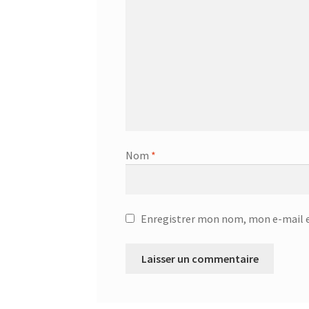
Centrale à vapeur – SSI-2891b
Centrale a vap
Chauffage Infrarouge Mini – SFH 3395
Chauffa
Ciseaux de cuisine – 75416 – Acier inoxydable
Ciseaux multi usage – 24.19.05
CONTACT
Con
Nom
*
Corbeille à suspendre 30x26x14 cm – 36.38.30
Corbeille à suspendre 50x26x14 – 36.38.50
Cor
Enregistrer mon nom, mon e-mail e
Corbeille à suspendre KANGORO – 36.48.40
Co
Couteau à désosser GOURMET – 25.58.48
Cout