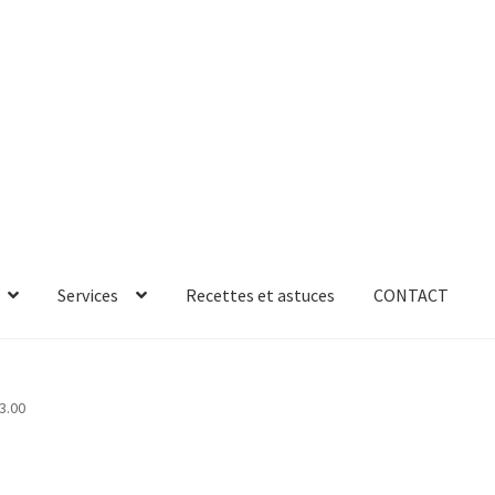
Services
Recettes et astuces
CONTACT
rror
ab-635
AB-635p
AB-635p
AB-636
AB-636p
3.00
oires
Accessoires de rangement
essoires salle de bain set 3pcs – 73279
accueil
AF-1003
AF-1003p