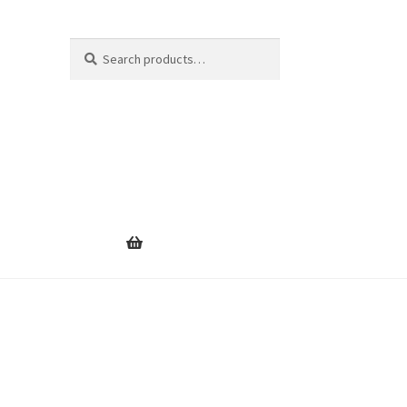
Search
Search
for: