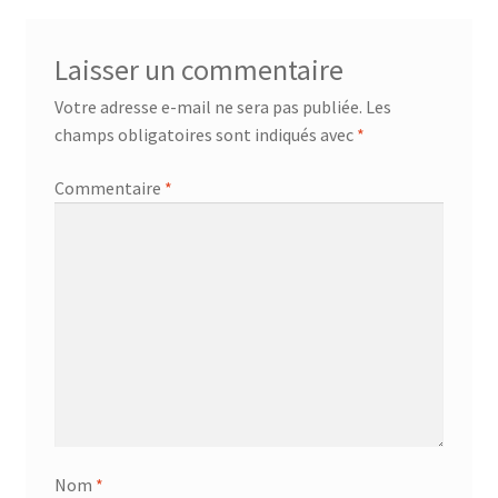
AF-381p
Laisser un commentaire
AF-930p
Votre adresse e-mail ne sera pas publiée.
Les
champs obligatoires sont indiqués avec
*
Akel
Commentaire
*
Allume gaz – 24.50.10
Aspirateur 2 en 1 – KVC-4103
Aspirateur à main – KVC-4085 – BLANC
Aspirateur à main portable – KVC-4107
Aspirateur à sec silencieuse – DU-2750
Nom
*