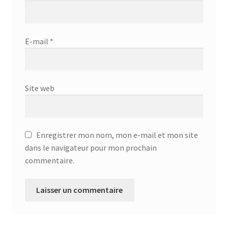
Aspirateur allume cigare – SVC-3460
Aspirateur avec sac – DC-3000
E-mail
*
Aspirateur avec sac – SVC-3438
Aspirateur Avec Sac – SVC-3449
Site web
Aspirateur avec sac 1600W – KVC-4105
Aspirateur balai – DU-2500
Enregistrer mon nom, mon e-mail et mon site
dans le navigateur pour mon prochain
commentaire.
Aspirateur balais – SVC-3472
Aspirateur filtre à eau – WF 4700
Aspirateur nettoyeur de tapis – CC-5400