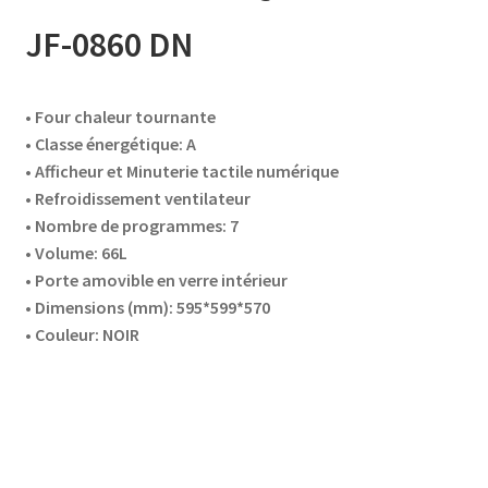
JF-0860 DN
accueil
AF-1003
• Four chaleur tournante
• Classe énergétique: A
AF-1003p
• Afficheur et Minuterie tactile numérique
• Refroidissement ventilateur
• Nombre de programmes: 7
AF-380
• Volume: 66L
• Porte amovible en verre intérieur
AF-3800p
• Dimensions (mm): 595*599*570
• Couleur: NOIR
AF-380F
AF-381
AF-381F