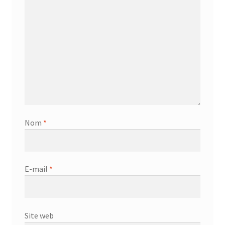
Aspirateur allume cigare – SVC-3460
Aspirateur avec sac – DC-3000
Aspirateur avec sac – SVC-3438
Aspirateur Avec Sac – SVC-3449
Aspirateur avec sac 1600W – KVC-4105
Nom
*
Aspirateur balai – DU-2500
Aspirateur balais – SVC-3472
E-mail
*
Aspirateur filtre à eau – WF 4700
Aspirateur nettoyeur de tapis – CC-5400
Site web