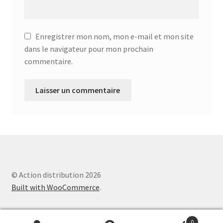
Aspirateur rechargeable – SVC-3455
Enregistrer mon nom, mon e-mail et mon site
Aspirateur sans sac – SVC-3459
dans le navigateur pour mon prochain
commentaire.
Aspirateur sans sac – SVC-3476
Aspirateur sans sac – SVC-3479
Aspirateur sans sac multi cyclone – TR-8600
Aspirateur sans sac multi-cyclone – TR-8650
Aspirateur soufleur – KL-1000
© Action distribution 2026
Built with WooCommerce
.
AT-610
0