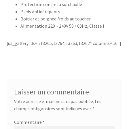
Protection contre la surchauffe
AF-381p
Pieds antidérapants
Boîtier et poignée froids au toucher
AF-930p
Alimentation 220 ~ 240V 50 / 60Hz, Classe I
Akel
[us_gallery ids= »13265,13264,13263,13262″ columns= »6″]
Allume gaz – 24.50.10
Aspirateur 2 en 1 – KVC-4103
Aspirateur à main – KVC-4085 – BLANC
Laisser un commentaire
Aspirateur à main portable – KVC-4107
Votre adresse e-mail ne sera pas publiée.
Les
champs obligatoires sont indiqués avec
*
Aspirateur à sec silencieuse – DU-2750
Commentaire
*