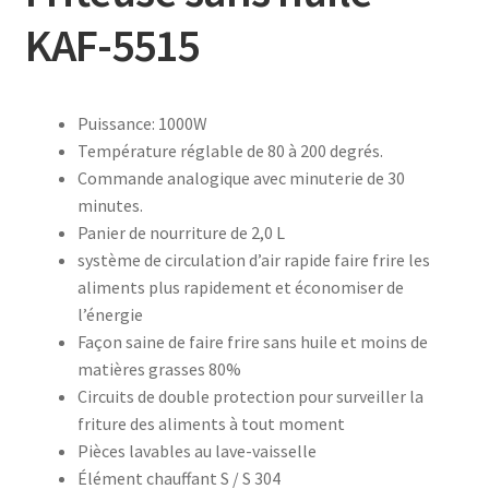
KAF-5515
accueil
AF-1003
Puissance: 1000W
Température réglable de 80 à 200 degrés.
AF-1003p
Commande analogique avec minuterie de 30
minutes.
AF-380
Panier de nourriture de 2,0 L
système de circulation d’air rapide faire frire les
AF-3800p
aliments plus rapidement et économiser de
l’énergie
Façon saine de faire frire sans huile et moins de
AF-380F
matières grasses 80%
Circuits de double protection pour surveiller la
AF-381
friture des aliments à tout moment
Pièces lavables au lave-vaisselle
AF-381F
Élément chauffant S / S 304