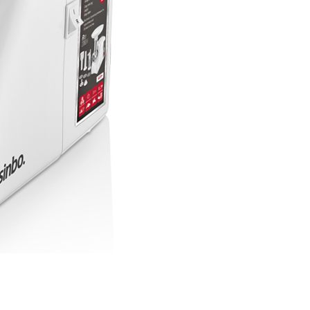
4520
c