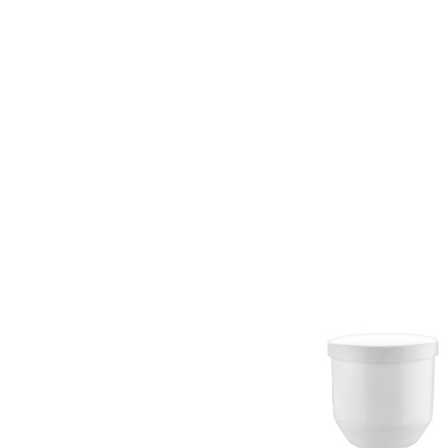
AF-380
AF-3800p
AF-380F
AF-381
AF-381F
AF-
Aspirateur à main – KVC-4085 – BLANC
Aspira
Aspirateur à sec silencieuse – DU-2750
Aspira
Aspirateur avec sac – SVC-3438
Aspirateur Ave
Aspirateur balai – DU-2500
Aspirateur balais
Aspirateur nettoyeur de tapis – CC-5400
Aspi
Aspirateur sans sac – SVC-3476
Aspirateur sa
Aspirateur sans sac multi-cyclone – TR-8650