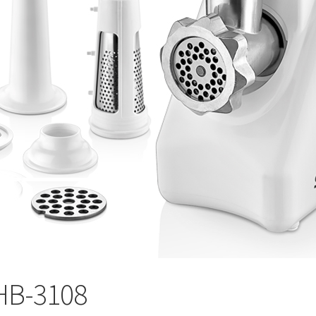
 SKS-4525
Balance de cuisine – SKS-4519
Balance de cuisine – SKS-
sine – SKS-4522
Balance de cuisine – SKS-4523
 salle de bain – 46.06.00
 6119.03 – Rouge
Bâtonnet nettoie fer à repasser – 6163.01 – Blan
eur à main – KMX-3608
Batteur avec bol – KMX-3633 – Blanc
062
Blender avec moulin – SHB-3056
Blender en inox – SHB-3054
er XL – KSB-2218
Blog – Cards Grid
Blog – Flat Masonry
 – Tiles Masonry
Bouilloire – SK-7315
Bouilloire – SK-7388
SHB-3108
verres – SK-7338
Bouilloire sans cordon – SK 2373