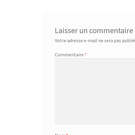
Centrale à vapeur – SSI-2891b
Centrale a vap
Chauffage Infrarouge Mini – SFH 3395
Chauffa
Laisser un commentaire
Ciseaux de cuisine – 75416 – Acier inoxydable
Votre adresse e-mail ne sera pas publié
Commentaire
*
Ciseaux multi usage – 24.19.05
CONTACT
Con
Corbeille à suspendre 30x26x14 cm – 36.38.30
Corbeille à suspendre 50x26x14 – 36.38.50
Cor
Corbeille à suspendre KANGORO – 36.48.40
Co
Couteau à désosser GOURMET – 25.58.48
Cout