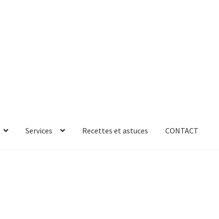
Services
Recettes et astuces
CONTACT
rror
ab-635
AB-635p
AB-635p
AB-636
AB-636p
oires
Accessoires de rangement
essoires salle de bain set 3pcs – 73279
accueil
AF-1003
AF-1003p