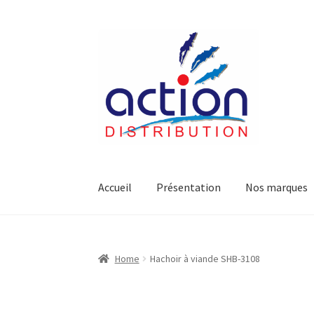
Aller
Aller
à
au
la
contenu
navigation
Accueil
Présentation
Nos marques
Accueil
2 voies épulcheur – 24.27.61
2733
404 E
Home
Hachoir à viande SHB-3108
Accessoire pour table et fer à repasser
Access
Accessoires salle de bain set 3pcs – 73278
Acc