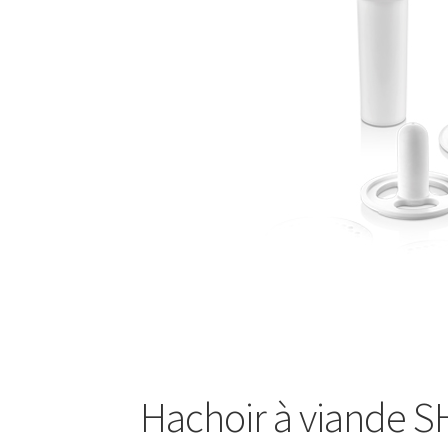
Balance cuisine – SKS-4524
Balance cuisine –
Balance de cuisine – SKS-4521
Balance de cui
Barbecue sur pied – AB-636
Barre à 6 crochets
Base de silicone pour repassage – 27×13 cm –
Batteur – SMX- 2733
Batteur – SMX-2742
Batt
Blender – KSB-2216 – Blanc
Blender – SHB-3
Blender smoothie portable – KSB-2203
Blend
Blog – Large Image
Blog – Small Image
Blog
Hachoir à viande 
Bouilloire électrique – SK-8013
Bouilloire en 