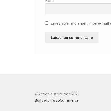
Couteau du chef GOURMET 25.58.52
Couteau 
Nom
*
Couvercle Anti-Éclaboussures – 20.66.31
Couv
Enregistrer mon nom, mon e-mail e
CRÊPES SAINES AUX GRAINES DE CHIA
Cuillè
Cuillère à spaghettis – 25.79.15
Cuillère à spa
Cuiseur à pression électronique – SCO-5033
C
Décapsuleur Jolly – 24.01.02
Défroisser – KSI
Dénoyauteur – 25.06.11
Dessous de plat – 18.3
Dessous de plat – 751326
Diffuseur d’arôme à
© Action distribution 2026
Built with WooCommerce
.
Distributeur 4L avec robinet – 87431
Distribu