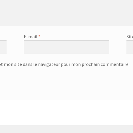
ans cordon – SK 7324
Bouilloire sans Cordon – SK-7353
ire 0.5L – 75225
Bouteille a infuser 700 ML – 752073
E-mail
*
Sit
5
Bouteille en plastique avec couvercle en acier inoxydable – 75224
isotherme 1L – 752715
t mon site dans le navigateur pour mon prochain commentaire.
L – 75297
Bouteille, tasse et cruche day
Boutique
 – 732601
Brosse de toilette 38.1CM – 732681
turque – KCM-7510
Cafetière – KCM-7535 – 600 ml
2938
Cart
Casse noix – 25.06.00
CC-5400
CC-5400p