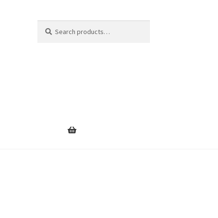
Search
Search
for: