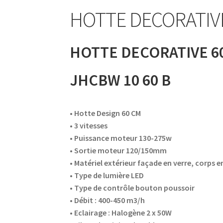
HOTTE DECORATIVE
AF-380
AF-3800p
AF-380F
AF-381
AF-381F
AF-
HOTTE DECORATIVE 6
Aspirateur à main – KVC-4085 – BLANC
Aspira
Aspirateur à sec silencieuse – DU-2750
Aspira
JHCBW 10 60 B
Aspirateur avec sac – SVC-3438
Aspirateur Ave
• Hotte Design 60 CM
• 3 vitesses
Aspirateur balai – DU-2500
Aspirateur balais
• Puissance moteur 130-275w
• Sortie moteur 120/150mm
Aspirateur nettoyeur de tapis – CC-5400
Aspi
• Matériel extérieur façade en verre, corps 
• Type de lumière LED
Aspirateur sans sac – SVC-3476
Aspirateur sa
• Type de contrôle bouton poussoir
• Débit : 400-450 m3/h
Aspirateur sans sac multi-cyclone – TR-8650
• Eclairage : Halogène 2 x 50W