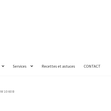
Services
Recettes et astuces
CONTACT
rror
ab-635
AB-635p
AB-635p
AB-636
AB-636p
W 10 60 B
oires
Accessoires de rangement
essoires salle de bain set 3pcs – 73279
accueil
AF-1003
AF-1003p