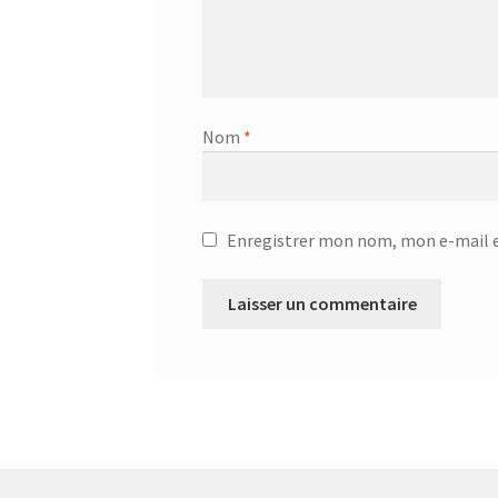
Bouilloire sans cordon – SK 2373
Bouilloire s
Bouteille à boire 0.5L – 752033
Bouteille à bo
Nom
*
Bouteille avec tube d’aspiration – 0.7L – 7533
Bouteille isotherme 0,5L – 752735
Bouteille 
Enregistrer mon nom, mon e-mail e
Bouteille isotherme thermos -Thermoking 1
Brosse de toilette – 72238
Brosse de toilette
Café Turc En Verre – 400ml – KCM-7514
Café 
Cafetière – SCM-2940
Cafetière filtre – SCM-