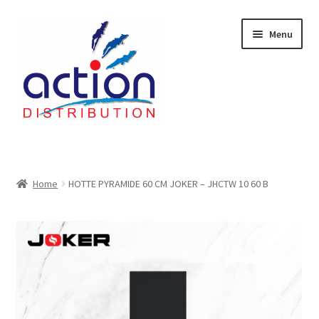
Aller
Aller
Menu
à
au
la
contenu
navigation
Accueil
2 voies épulcheur – 24.27.61
Home
HOTTE PYRAMIDE 60 CM JOKER – JHCTW 10 60 B
2733
404 Error
ab-635