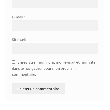
Aspirateur allume cigare – SVC-3460
Aspirateur avec sac – DC-3000
E-mail
*
Aspirateur avec sac – SVC-3438
Aspirateur Avec Sac – SVC-3449
Site web
Aspirateur avec sac 1600W – KVC-4105
Enregistrer mon nom, mon e-mail et mon site
Aspirateur balai – DU-2500
dans le navigateur pour mon prochain
commentaire.
Aspirateur balais – SVC-3472
Aspirateur filtre à eau – WF 4700
Aspirateur nettoyeur de tapis – CC-5400