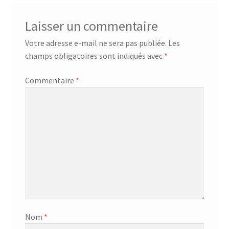
AF-381p
Laisser un commentaire
AF-930p
Votre adresse e-mail ne sera pas publiée.
Les
champs obligatoires sont indiqués avec
*
Akel
Commentaire
*
Allume gaz – 24.50.10
Aspirateur 2 en 1 – KVC-4103
Aspirateur à main – KVC-4085 – BLANC
Aspirateur à main portable – KVC-4107
Aspirateur à sec silencieuse – DU-2750
Nom
*