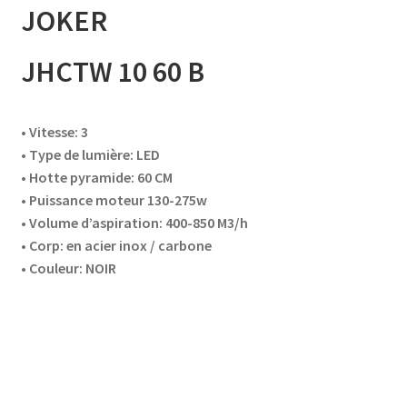
JOKER
accueil
JHCTW 10 60 B
AF-1003
• Vitesse: 3
AF-1003p
• Type de lumière: LED
• Hotte pyramide: 60 CM
AF-380
• Puissance moteur 130-275w
• Volume d’aspiration: 400-850 M3/h
AF-3800p
• Corp: en acier inox / carbone
• Couleur: NOIR
AF-380F
AF-381
AF-381F