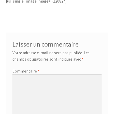
[us_single_image image= »12082″]
accueil
AF-1003
AF-1003p
Laisser un commentaire
Votre adresse e-mail ne sera pas publiée.
Les
AF-380
champs obligatoires sont indiqués avec
*
AF-3800p
Commentaire
*
AF-380F
AF-381
AF-381F