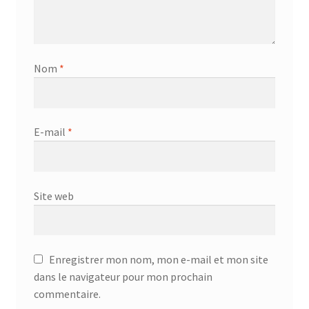
AF-381p
AF-930p
Nom
*
Akel
Allume gaz – 24.50.10
E-mail
*
Aspirateur 2 en 1 – KVC-4103
Site web
Aspirateur à main – KVC-4085 – BLANC
Aspirateur à main portable – KVC-4107
Enregistrer mon nom, mon e-mail et mon site
Aspirateur à sec silencieuse – DU-2750
dans le navigateur pour mon prochain
commentaire.