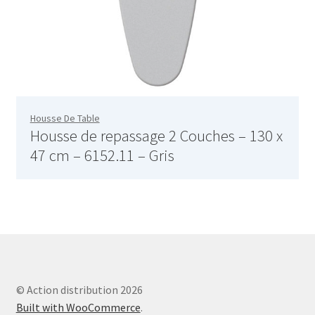
Blog – Large Image
Blog – Small Image
Blog – Tiles Masonry
Housse De Table
Bouilloire – SK-7315
Housse de repassage 2 Couches – 130 x
47 cm – 6152.11 – Gris
Bouilloire – SK-7388
Bouilloire électrique – SK-8013
Bouilloire en verres – SK-7338
Bouilloire sans cordon – SK 2373
© Action distribution 2026
Bouilloire sans cordon – SK 2373
Built with WooCommerce
.