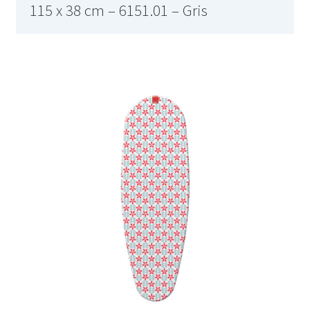
115 x 38 cm – 6151.01 – Gris
Barbecue sur pied – AB-636
Barre à 6 crochets salle de bain – 46.06.00
Base de silicone pour repassage – 27×13 cm – 6119.03 –
Rouge
Bâtonnet nettoie fer à repasser – 6163.01 – Blanc
Batteur – SMX- 2733
Batteur – SMX-2742
Batteur à main – KMX-3608
Batteur avec bol – KMX-3633 – Blanc