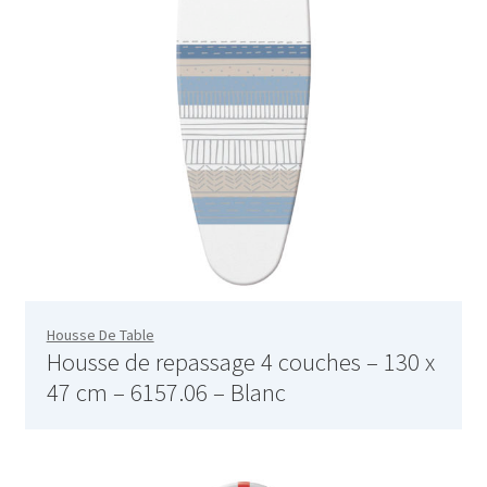
Aspirateur rechargeable – SVC-3455
Aspirateur sans sac – SVC-3459
Aspirateur sans sac – SVC-3476
Aspirateur sans sac – SVC-3479
Aspirateur sans sac multi cyclone – TR-8600
Aspirateur sans sac multi-cyclone – TR-8650
Housse De Table
Housse de repassage 4 couches – 130 x
Aspirateur soufleur – KL-1000
47 cm – 6157.06 – Blanc
AT-610