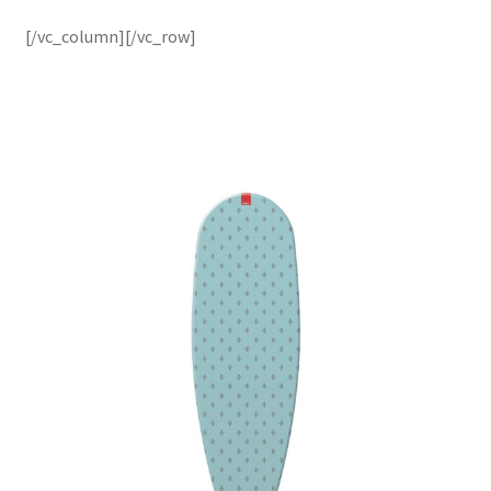
[/vc_column][/vc_row]
accueil
AF-1003
AF-1003p
AF-380
AF-3800p
AF-380F
AF-381
AF-381F