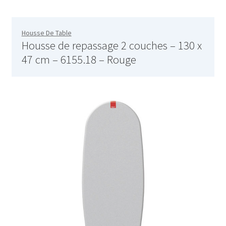
Blender – KSB-2216 – Blanc
Housse De Table
Housse de repassage 2 couches – 130 x
Blender – SHB-3062
47 cm – 6155.18 – Rouge
Blender avec moulin – SHB-3056
Blender en inox – SHB-3054
Blender smoothie portable – KSB-2203
Blender XL – KSB-2218
Blog – Cards Grid
Blog – Flat Masonry