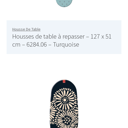
AF-381p
AF-930p
Housse De Table
Housses de table à repasser – 127 x 51
Akel
cm – 6284.06 – Turquoise
Allume gaz – 24.50.10
Aspirateur 2 en 1 – KVC-4103
Aspirateur à main – KVC-4085 – BLANC
Aspirateur à main portable – KVC-4107
Aspirateur à sec silencieuse – DU-2750