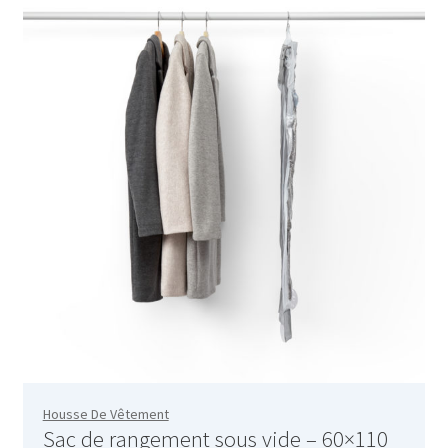
accueil
AF-1003
AF-1003p
AF-380
AF-3800p
AF-380F
AF-381
Housse De Vêtement
AF-381F
Sac de rangement sous vide – 60×110