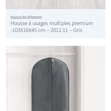
Aspirateur allume cigare – SVC-3460
Aspirateur avec sac – DC-3000
Housse De Vêtement
Housse à usages multiples premium
Aspirateur avec sac – SVC-3438
-103X16X45 cm – 2012.11 – Gris
Aspirateur Avec Sac – SVC-3449
Aspirateur avec sac 1600W – KVC-4105
Aspirateur balai – DU-2500
Aspirateur balais – SVC-3472
Aspirateur filtre à eau – WF 4700
Aspirateur nettoyeur de tapis – CC-5400