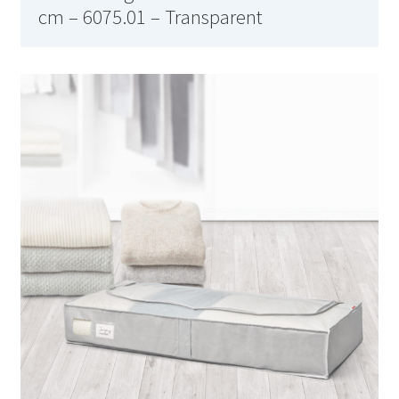
cm – 6075.01 – Transparent
AF-381p
AF-930p
Akel
Allume gaz – 24.50.10
Aspirateur 2 en 1 – KVC-4103
Aspirateur à main – KVC-4085 – BLANC
Aspirateur à main portable – KVC-4107
Aspirateur à sec silencieuse – DU-2750