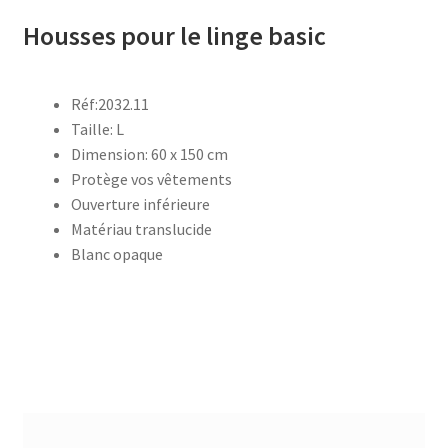
Housses pour le linge basic
accueil
AF-1003
Réf:2032.11
Taille: L
Dimension: 60 x 150 cm
AF-1003p
Protège vos vêtements
Ouverture inférieure
AF-380
Matériau translucide
Blanc opaque
AF-3800p
AF-380F
AF-381
AF-381F