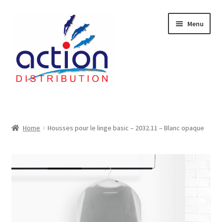
Aller
Aller
Menu
à
au
la
contenu
navigation
Accueil
2 voies épulcheur – 24.27.61
Home
Housses pour le linge basic – 2032.11 – Blanc opaque
2733
404 Error
ab-635