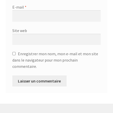
Aspirateur allume cigare – SVC-3460
E-mail
*
Aspirateur avec sac – DC-3000
Aspirateur avec sac – SVC-3438
Site web
Aspirateur Avec Sac – SVC-3449
Aspirateur avec sac 1600W – KVC-4105
Enregistrer mon nom, mon e-mail et mon site
dans le navigateur pour mon prochain
commentaire.
Aspirateur balai – DU-2500
Aspirateur balais – SVC-3472
Aspirateur filtre à eau – WF 4700
Aspirateur nettoyeur de tapis – CC-5400