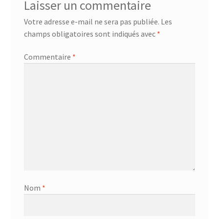
Laisser un commentaire
AF-381p
Votre adresse e-mail ne sera pas publiée.
Les
champs obligatoires sont indiqués avec
*
AF-930p
Commentaire
*
Akel
Allume gaz – 24.50.10
Aspirateur 2 en 1 – KVC-4103
Aspirateur à main – KVC-4085 – BLANC
Aspirateur à main portable – KVC-4107
Nom
*
Aspirateur à sec silencieuse – DU-2750