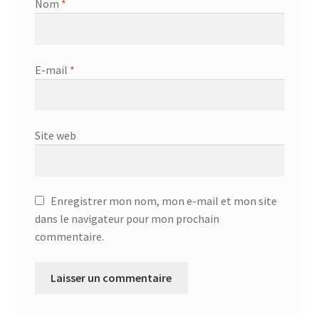
Nom
*
AF-381p
AF-930p
E-mail
*
Akel
Allume gaz – 24.50.10
Site web
Aspirateur 2 en 1 – KVC-4103
Enregistrer mon nom, mon e-mail et mon site
Aspirateur à main – KVC-4085 – BLANC
dans le navigateur pour mon prochain
commentaire.
Aspirateur à main portable – KVC-4107
Aspirateur à sec silencieuse – DU-2750