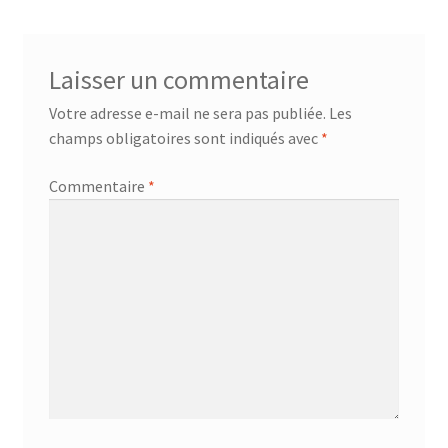
accueil
Laisser un commentaire
AF-1003
Votre adresse e-mail ne sera pas publiée.
Les
champs obligatoires sont indiqués avec
*
AF-1003p
Commentaire
*
AF-380
AF-3800p
AF-380F
AF-381
AF-381F