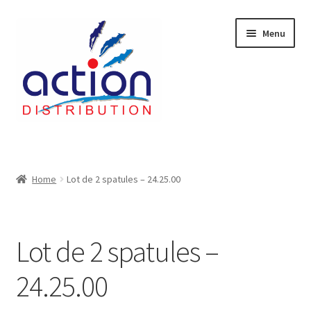
Aller
Aller
Menu
à
au
la
contenu
navigation
Accueil
2 voies épulcheur – 24.27.61
Home
Lot de 2 spatules – 24.25.00
2733
Lot de 2 spatules –
404 Error
24.25.00
ab-635