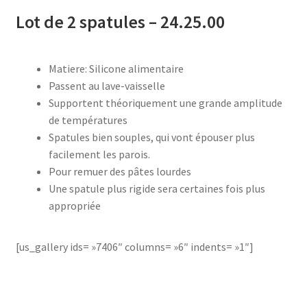
AB-635p
Lot de 2 spatules – 24.25.00
AB-635p
Matiere: Silicone alimentaire
Passent au lave-vaisselle
AB-636
Supportent théoriquement une grande amplitude
de températures
AB-636p
Spatules bien souples, qui vont épouser plus
facilement les parois.
Accessoire pour table et fer à repasser
Pour remuer des pâtes lourdes
Une spatule plus rigide sera certaines fois plus
Accessoires
appropriée
Accessoires de rangement
[us_gallery ids= »7406″ columns= »6″ indents= »1″]
Accessoires salle de bain set 3pcs – 73278
Accessoires salle de bain set 3pcs – 73279