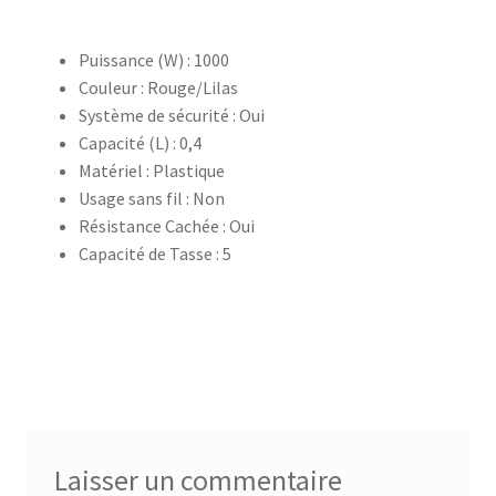
accueil
Puissance (W) : 1000
Couleur : Rouge/Lilas
AF-1003
Système de sécurité : Oui
Capacité (L) : 0,4
Matériel : Plastique
AF-1003p
Usage sans fil : Non
Résistance Cachée : Oui
AF-380
Capacité de Tasse : 5
AF-3800p
AF-380F
AF-381
AF-381F
Laisser un commentaire