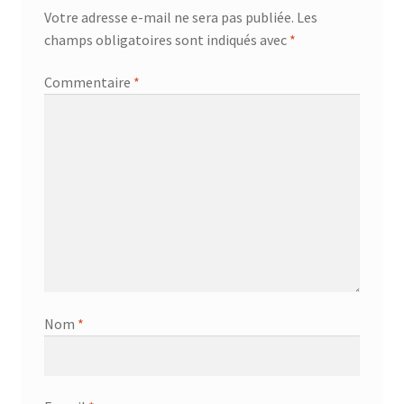
Votre adresse e-mail ne sera pas publiée.
Les
AF-381p
champs obligatoires sont indiqués avec
*
AF-930p
Commentaire
*
Akel
Allume gaz – 24.50.10
Aspirateur 2 en 1 – KVC-4103
Aspirateur à main – KVC-4085 – BLANC
Aspirateur à main portable – KVC-4107
Nom
*
Aspirateur à sec silencieuse – DU-2750