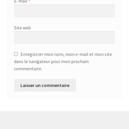
Aspirateur allume cigare – SVC-3460
E-mail
*
Aspirateur avec sac – DC-3000
Site web
Aspirateur avec sac – SVC-3438
Aspirateur Avec Sac – SVC-3449
Enregistrer mon nom, mon e-mail et mon site
Aspirateur avec sac 1600W – KVC-4105
dans le navigateur pour mon prochain
commentaire.
Aspirateur balai – DU-2500
Aspirateur balais – SVC-3472
Aspirateur filtre à eau – WF 4700
Aspirateur nettoyeur de tapis – CC-5400