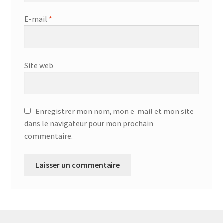
Aspirateur allume cigare – SVC-3460
E-mail
*
Aspirateur avec sac – DC-3000
Aspirateur avec sac – SVC-3438
Site web
Aspirateur Avec Sac – SVC-3449
Aspirateur avec sac 1600W – KVC-4105
Enregistrer mon nom, mon e-mail et mon site
dans le navigateur pour mon prochain
Aspirateur balai – DU-2500
commentaire.
Aspirateur balais – SVC-3472
Aspirateur filtre à eau – WF 4700
Aspirateur nettoyeur de tapis – CC-5400