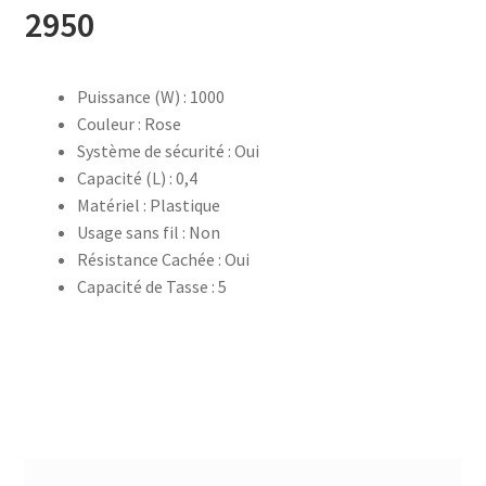
2950
accueil
Puissance (W) : 1000
AF-1003
Couleur : Rose
Système de sécurité : Oui
AF-1003p
Capacité (L) : 0,4
Matériel : Plastique
AF-380
Usage sans fil : Non
Résistance Cachée : Oui
AF-3800p
Capacité de Tasse : 5
AF-380F
AF-381
AF-381F