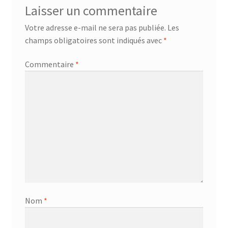
Laisser un commentaire
AF-381p
Votre adresse e-mail ne sera pas publiée.
Les
AF-930p
champs obligatoires sont indiqués avec
*
Commentaire
*
Akel
Allume gaz – 24.50.10
Aspirateur 2 en 1 – KVC-4103
Aspirateur à main – KVC-4085 – BLANC
Aspirateur à main portable – KVC-4107
Nom
*
Aspirateur à sec silencieuse – DU-2750