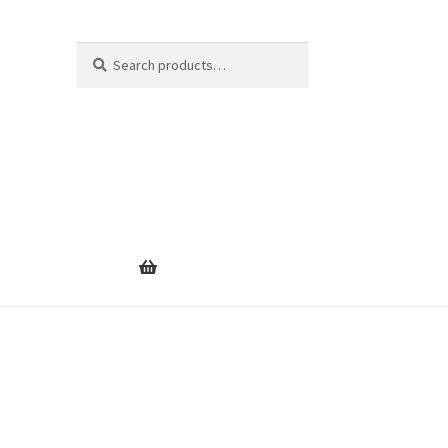
Search
Search
for: