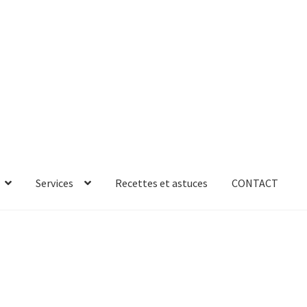
Services
Recettes et astuces
CONTACT
rror
ab-635
AB-635p
AB-635p
AB-636
AB-636p
oires
Accessoires de rangement
essoires salle de bain set 3pcs – 73279
accueil
AF-1003
AF-1003p