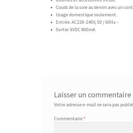
Couds de la soie au denim avec un cont
Centrale à vapeur – SSI-2891b
Centrale a vap
Usage domestique seulement.
Entrée: AC220-240V, 50 / 60Hz –
Chauffage Infrarouge Mini – SFH 3395
Chauffa
Sortie: 6VDC 800mA
Ciseaux de cuisine – 75416 – Acier inoxydable
Ciseaux multi usage – 24.19.05
CONTACT
Con
Corbeille à suspendre 30x26x14 cm – 36.38.30
Corbeille à suspendre 50x26x14 – 36.38.50
Cor
Laisser un commentaire
Corbeille à suspendre KANGORO – 36.48.40
Co
Votre adresse e-mail ne sera pas publié
Couteau à désosser GOURMET – 25.58.48
Cout
Commentaire
*