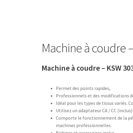
Bouilloire sans cordon – SK 2373
Bouilloire s
Bouteille à boire 0.5L – 752033
Bouteille à bo
Machine à coudre 
Bouteille avec tube d’aspiration – 0.7L – 7533
Bouteille isotherme 0,5L – 752735
Bouteille 
Machine à coudre – KSW 30
Bouteille isotherme thermos -Thermoking 1
Permet des points rapides,
Brosse de toilette – 72238
Brosse de toilette
Professionnels et des modifications de
Idéal pour les types de tissus variés. C
Café Turc En Verre – 400ml – KCM-7514
Café 
Utilisez un adaptateur CA / CC (inclus)
Comporte le fonctionnement de la p
Cafetière – SCM-2940
Cafetière filtre – SCM-
machines professionnelles.
Bobines et accessoires inclus.