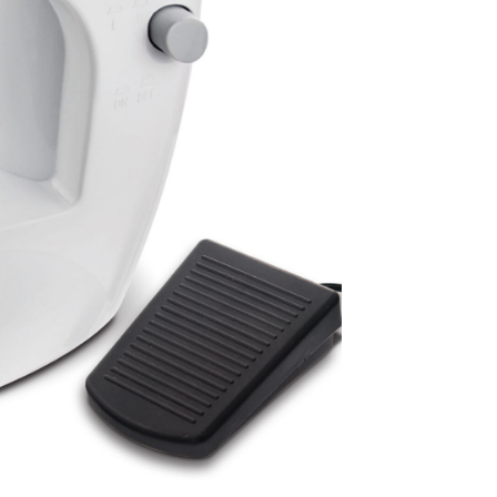
4520
c