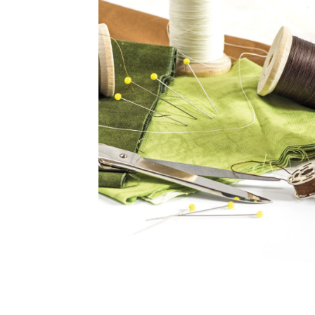
Balance cuisine – SKS-4524
Balance cuisine –
Balance de cuisine – SKS-4521
Balance de cui
Barbecue sur pied – AB-636
Barre à 6 crochets
Base de silicone pour repassage – 27×13 cm –
Batteur – SMX- 2733
Batteur – SMX-2742
Batt
Blender – KSB-2216 – Blanc
Blender – SHB-3
Blender smoothie portable – KSB-2203
Blend
Blog – Large Image
Blog – Small Image
Blog
Bouilloire électrique – SK-8013
Bouilloire en 