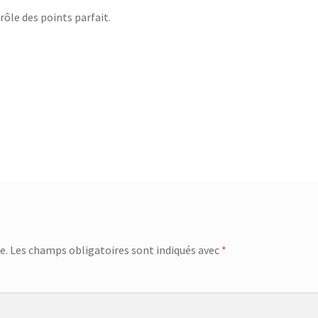
rôle des points parfait.
eur – SSI-2891R
Centrifugeuse – SJ-3143
ge Infrarouge Vertical – SFH 3394
Checkout
Ciseaux de volaille – 751992 – Inox
Ciseaux lingere – 24.19.17
tent Elements
Corbeille à évier égouttoir : 32x22cm – 32.20.00
Corbeille à suspendre 40x26x14 cm – 36.38.40
beille à suspendre KANGORO – 36.48.30
rbeille à suspendre KANGORO – 36.48.50
Coupe oeuf – 18.45.01
e.
Les champs obligatoires sont indiqués avec
*
eau à pain GOURMET – 25.58.54
Couteau à steak GOURMET – 25.58