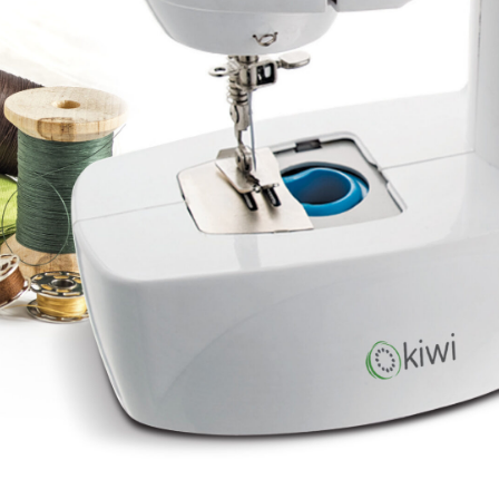
 SKS-4525
Balance de cuisine – SKS-4519
Balance de cuisine – SKS-
sine – SKS-4522
Balance de cuisine – SKS-4523
 salle de bain – 46.06.00
 6119.03 – Rouge
Bâtonnet nettoie fer à repasser – 6163.01 – Blan
eur à main – KMX-3608
Batteur avec bol – KMX-3633 – Blanc
062
Blender avec moulin – SHB-3056
Blender en inox – SHB-3054
er XL – KSB-2218
Blog – Cards Grid
Blog – Flat Masonry
 – Tiles Masonry
Bouilloire – SK-7315
Bouilloire – SK-7388
verres – SK-7338
Bouilloire sans cordon – SK 2373