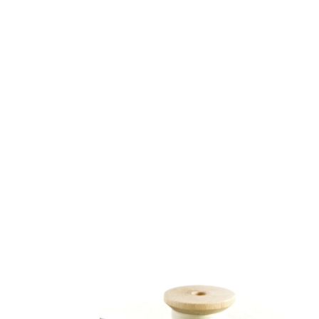
AF-380
AF-3800p
AF-380F
AF-381
AF-381F
AF-
Aspirateur à main – KVC-4085 – BLANC
Aspira
Aspirateur à sec silencieuse – DU-2750
Aspira
Aspirateur avec sac – SVC-3438
Aspirateur Ave
Aspirateur balai – DU-2500
Aspirateur balais
Aspirateur nettoyeur de tapis – CC-5400
Aspi
Aspirateur sans sac – SVC-3476
Aspirateur sa
Aspirateur sans sac multi-cyclone – TR-8650