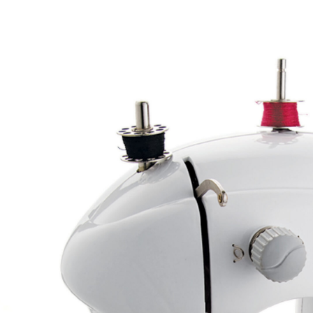
381p
AF-930p
Akel
Allume gaz – 24.50.10
Aspirateur 2 en 1 – KVC-4
teur à main portable – KVC-4107
teur allume cigare – SVC-3460
Aspirateur avec sac – DC-3000
c Sac – SVC-3449
Aspirateur avec sac 1600W – KVC-4105
 – SVC-3472
Aspirateur filtre à eau – WF 4700
rateur rechargeable – SVC-3455
Aspirateur sans sac – SVC-3459
ns sac – SVC-3479
Aspirateur sans sac multi cyclone – TR-8600
Aspirateur soufleur – KL-1000
AT-610
AT-610p
ax1