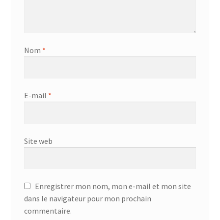
Aspirateur allume cigare – SVC-3460
Aspirateur avec sac – DC-3000
Nom
*
Aspirateur avec sac – SVC-3438
Aspirateur Avec Sac – SVC-3449
E-mail
*
Aspirateur avec sac 1600W – KVC-4105
Aspirateur balai – DU-2500
Site web
Aspirateur balais – SVC-3472
Aspirateur filtre à eau – WF 4700
Enregistrer mon nom, mon e-mail et mon site
dans le navigateur pour mon prochain
Aspirateur nettoyeur de tapis – CC-5400
commentaire.