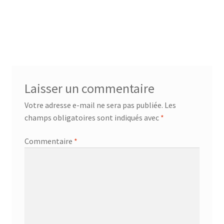
AF-381p
AF-930p
Akel
Laisser un commentaire
Allume gaz – 24.50.10
Votre adresse e-mail ne sera pas publiée.
Les
champs obligatoires sont indiqués avec
*
Aspirateur 2 en 1 – KVC-4103
Commentaire
*
Aspirateur à main – KVC-4085 – BLANC
Aspirateur à main portable – KVC-4107
Aspirateur à sec silencieuse – DU-2750