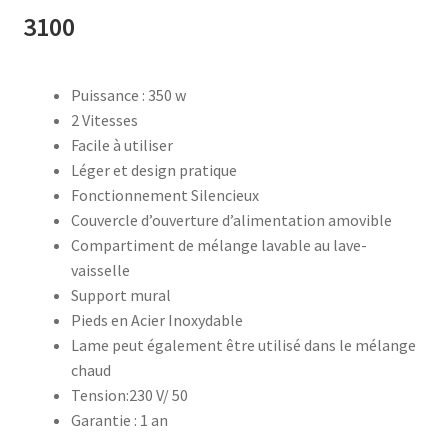
3100
accueil
Puissance : 350 w
AF-1003
2 Vitesses
Facile à utiliser
AF-1003p
Léger et design pratique
Fonctionnement Silencieux
AF-380
Couvercle d’ouverture d’alimentation amovible
Compartiment de mélange lavable au lave-
AF-3800p
vaisselle
Support mural
AF-380F
Pieds en Acier Inoxydable
Lame peut également être utilisé dans le mélange
AF-381
chaud
Tension:230 V/ 50
AF-381F
Garantie : 1 an