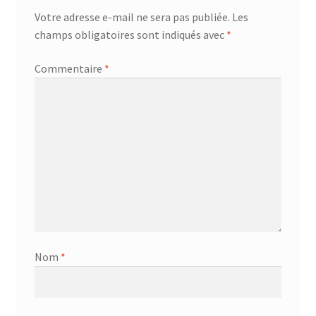
Votre adresse e-mail ne sera pas publiée.
Les
AF-381p
champs obligatoires sont indiqués avec
*
AF-930p
Commentaire
*
Akel
Allume gaz – 24.50.10
Aspirateur 2 en 1 – KVC-4103
Aspirateur à main – KVC-4085 – BLANC
Aspirateur à main portable – KVC-4107
Nom
*
Aspirateur à sec silencieuse – DU-2750