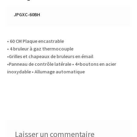
JPGXC-60BH
accueil
AF-1003
• 60 CM Plaque encastrable
AF-1003p
• 4 bruleur à gaz thermocouple
•Grilles et chapeaux de bruleurs en émail
AF-380
•Panneau de contrôle latérale • 4×boutons en acier
inoxydable • Allumage automatique
AF-3800p
AF-380F
AF-381
AF-381F
Laisser un commentaire