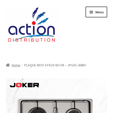
Aller
Aller
Menu
à
au
la
contenu
navigation
Accueil
2 voies épulcheur – 24.27.61
Home
PLAQUE INOX 4 FEUX 60 CM – JPGXC-60BH
2733
404 Error
ab-635