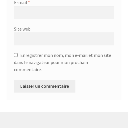
Aspirateur allume cigare – SVC-3460
E-mail
*
Aspirateur avec sac – DC-3000
Site web
Aspirateur avec sac – SVC-3438
Aspirateur Avec Sac – SVC-3449
Enregistrer mon nom, mon e-mail et mon site
Aspirateur avec sac 1600W – KVC-4105
dans le navigateur pour mon prochain
commentaire.
Aspirateur balai – DU-2500
Aspirateur balais – SVC-3472
Aspirateur filtre à eau – WF 4700
Aspirateur nettoyeur de tapis – CC-5400