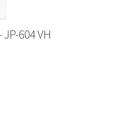
4520
 JP-604 VH
c