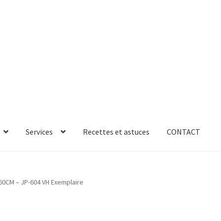
Services
Recettes et astuces
CONTACT
rror
ab-635
AB-635p
AB-635p
AB-636
AB-636p
0CM – JP-604 VH Exemplaire
oires
Accessoires de rangement
essoires salle de bain set 3pcs – 73279
accueil
AF-1003
AF-1003p