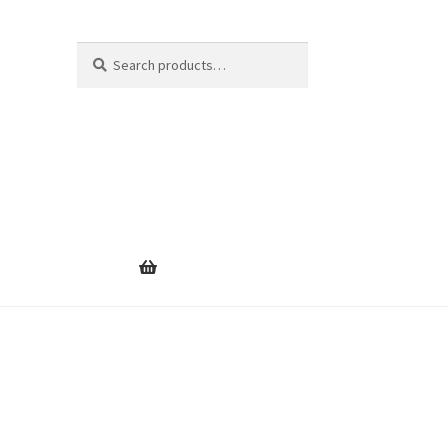
Search
Search
for: