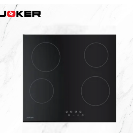
381p
AF-930p
Akel
Allume gaz – 24.50.10
Aspirateur 2 en 1 – KVC-4
teur à main portable – KVC-4107
teur allume cigare – SVC-3460
Aspirateur avec sac – DC-3000
c Sac – SVC-3449
Aspirateur avec sac 1600W – KVC-4105
 – SVC-3472
Aspirateur filtre à eau – WF 4700
rateur rechargeable – SVC-3455
Aspirateur sans sac – SVC-3459
ns sac – SVC-3479
Aspirateur sans sac multi cyclone – TR-8600
Aspirateur soufleur – KL-1000
AT-610
AT-610p
ax1