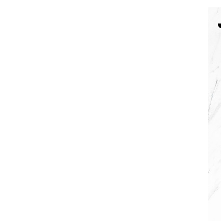
AF-380
AF-3800p
AF-380F
AF-381
AF-381F
AF-
Aspirateur à main – KVC-4085 – BLANC
Aspira
Aspirateur à sec silencieuse – DU-2750
Aspira
Aspirateur avec sac – SVC-3438
Aspirateur Ave
Aspirateur balai – DU-2500
Aspirateur balais
Aspirateur nettoyeur de tapis – CC-5400
Aspi
Aspirateur sans sac – SVC-3476
Aspirateur sa
Aspirateur sans sac multi-cyclone – TR-8650