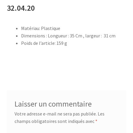
32.04.20
accueil
Matériau: Plastique
AF-1003
Dimensions : Longueur : 35 Cm , largeur : 31 cm
Poids de l’article: 159 g
AF-1003p
AF-380
AF-3800p
AF-380F
Laisser un commentaire
AF-381
Votre adresse e-mail ne sera pas publiée.
Les
champs obligatoires sont indiqués avec
*
AF-381F