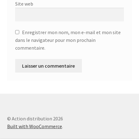
Aspirateur allume cigare – SVC-3460
Site web
Aspirateur avec sac – DC-3000
Enregistrer mon nom, mon e-mail et mon site
Aspirateur avec sac – SVC-3438
dans le navigateur pour mon prochain
commentaire.
Aspirateur Avec Sac – SVC-3449
Aspirateur avec sac 1600W – KVC-4105
Aspirateur balai – DU-2500
Aspirateur balais – SVC-3472
Aspirateur filtre à eau – WF 4700
© Action distribution 2026
Built with WooCommerce
.
Aspirateur nettoyeur de tapis – CC-5400