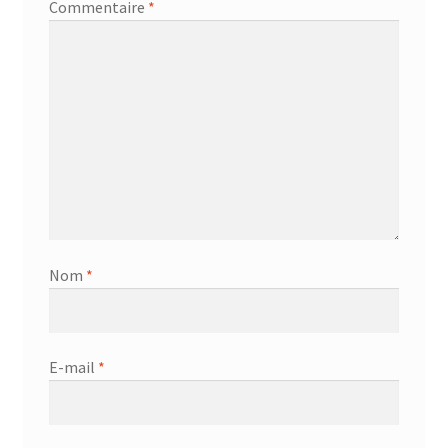
Commentaire
*
AF-381p
AF-930p
Akel
Allume gaz – 24.50.10
Aspirateur 2 en 1 – KVC-4103
Nom
*
Aspirateur à main – KVC-4085 – BLANC
Aspirateur à main portable – KVC-4107
E-mail
*
Aspirateur à sec silencieuse – DU-2750