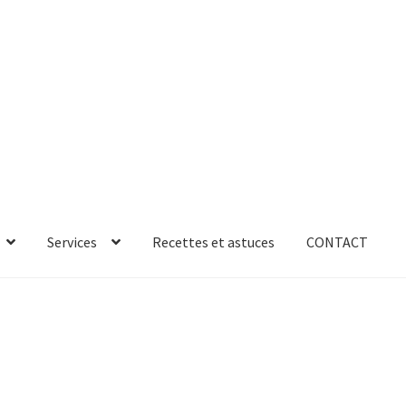
Services
Recettes et astuces
CONTACT
rror
ab-635
AB-635p
AB-635p
AB-636
AB-636p
oires
Accessoires de rangement
essoires salle de bain set 3pcs – 73279
accueil
AF-1003
AF-1003p