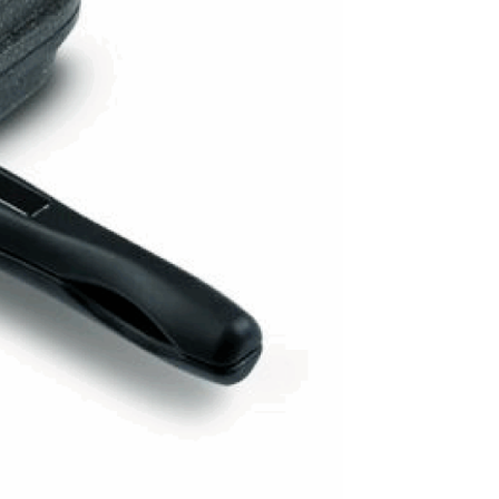
4520
c