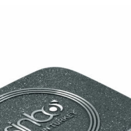
381p
AF-930p
Akel
Allume gaz – 24.50.10
Aspirateur 2 en 1 – KVC-4
teur à main portable – KVC-4107
teur allume cigare – SVC-3460
Aspirateur avec sac – DC-3000
c Sac – SVC-3449
Aspirateur avec sac 1600W – KVC-4105
 – SVC-3472
Aspirateur filtre à eau – WF 4700
rateur rechargeable – SVC-3455
Aspirateur sans sac – SVC-3459
ns sac – SVC-3479
Aspirateur sans sac multi cyclone – TR-8600
Aspirateur soufleur – KL-1000
AT-610
AT-610p
ax1