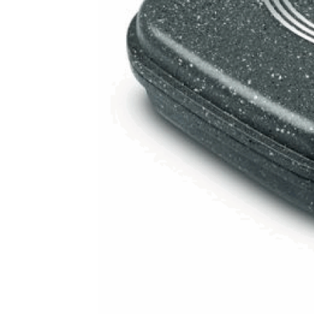
Balance cuisine – SKS-4524
Balance cuisine –
Balance de cuisine – SKS-4521
Balance de cui
Barbecue sur pied – AB-636
Barre à 6 crochets
Base de silicone pour repassage – 27×13 cm –
Batteur – SMX- 2733
Batteur – SMX-2742
Batt
Blender – KSB-2216 – Blanc
Blender – SHB-3
Blender smoothie portable – KSB-2203
Blend
Blog – Large Image
Blog – Small Image
Blog
Bouilloire électrique – SK-8013
Bouilloire en 