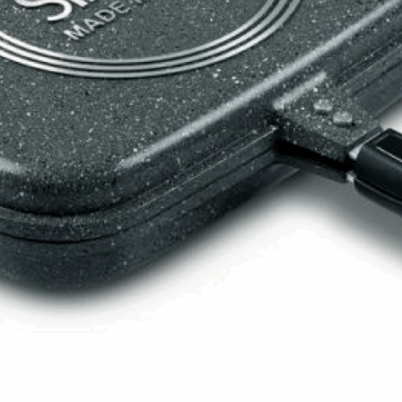
 SKS-4525
Balance de cuisine – SKS-4519
Balance de cuisine – SKS-
sine – SKS-4522
Balance de cuisine – SKS-4523
 salle de bain – 46.06.00
 6119.03 – Rouge
Bâtonnet nettoie fer à repasser – 6163.01 – Blan
eur à main – KMX-3608
Batteur avec bol – KMX-3633 – Blanc
062
Blender avec moulin – SHB-3056
Blender en inox – SHB-3054
er XL – KSB-2218
Blog – Cards Grid
Blog – Flat Masonry
 – Tiles Masonry
Bouilloire – SK-7315
Bouilloire – SK-7388
verres – SK-7338
Bouilloire sans cordon – SK 2373