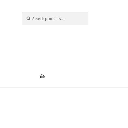
Search
Search
for: