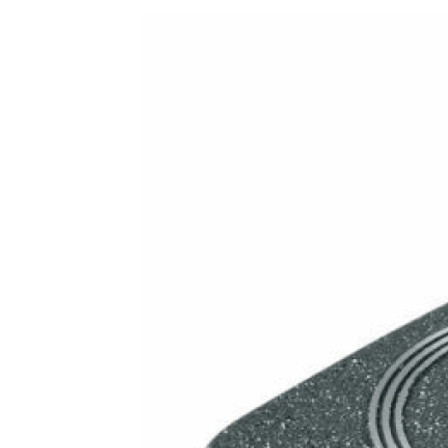
AF-380
AF-3800p
AF-380F
AF-381
AF-381F
AF-
Aspirateur à main – KVC-4085 – BLANC
Aspira
Aspirateur à sec silencieuse – DU-2750
Aspira
Aspirateur avec sac – SVC-3438
Aspirateur Ave
Aspirateur balai – DU-2500
Aspirateur balais
Aspirateur nettoyeur de tapis – CC-5400
Aspi
Aspirateur sans sac – SVC-3476
Aspirateur sa
Aspirateur sans sac multi-cyclone – TR-8650