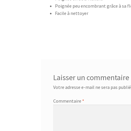
Poignée peu encombrant grâce à sa fle
Centrale à vapeur – SSI-2891b
Centrale a vap
Facile à nettoyer
Chauffage Infrarouge Mini – SFH 3395
Chauffa
Ciseaux de cuisine – 75416 – Acier inoxydable
Ciseaux multi usage – 24.19.05
CONTACT
Con
Corbeille à suspendre 30x26x14 cm – 36.38.30
Laisser un commentaire
Corbeille à suspendre 50x26x14 – 36.38.50
Cor
Votre adresse e-mail ne sera pas publié
Corbeille à suspendre KANGORO – 36.48.40
Co
Commentaire
*
Couteau à désosser GOURMET – 25.58.48
Cout