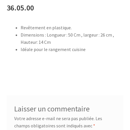
36.05.00
accueil
Revêtement en plastique.
AF-1003
Dimensions : Longueur : 50 Cm , largeur : 26 cm ,
Hauteur: 14 Cm
AF-1003p
Idéale pour le rangement cuisine
AF-380
AF-3800p
AF-380F
AF-381
Laisser un commentaire
Votre adresse e-mail ne sera pas publiée.
Les
AF-381F
champs obligatoires sont indiqués avec
*