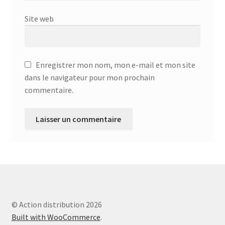
Aspirateur allume cigare – SVC-3460
Site web
Aspirateur avec sac – DC-3000
Aspirateur avec sac – SVC-3438
Enregistrer mon nom, mon e-mail et mon site
dans le navigateur pour mon prochain
Aspirateur Avec Sac – SVC-3449
commentaire.
Aspirateur avec sac 1600W – KVC-4105
Aspirateur balai – DU-2500
Aspirateur balais – SVC-3472
Aspirateur filtre à eau – WF 4700
© Action distribution 2026
Aspirateur nettoyeur de tapis – CC-5400
Built with WooCommerce
.