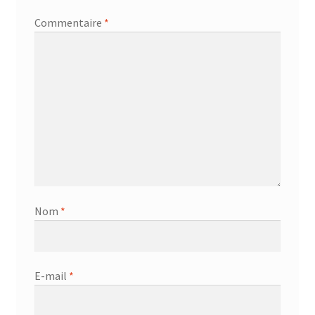
AF-381p
Commentaire
*
AF-930p
Akel
Allume gaz – 24.50.10
Aspirateur 2 en 1 – KVC-4103
Aspirateur à main – KVC-4085 – BLANC
Nom
*
Aspirateur à main portable – KVC-4107
E-mail
*
Aspirateur à sec silencieuse – DU-2750