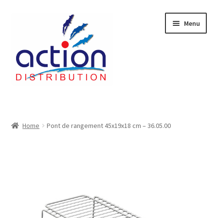
Aller
Aller
Menu
à
au
la
contenu
navigation
Accueil
2 voies épulcheur – 24.27.61
Home
Pont de rangement 45x19x18 cm – 36.05.00
2733
404 Error
ab-635