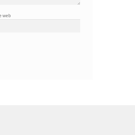
e web
5802
82