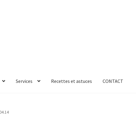
Services
Recettes et astuces
CONTACT
rror
ab-635
AB-635p
AB-635p
AB-636
AB-636p
04.14
oires
Accessoires de rangement
essoires salle de bain set 3pcs – 73279
accueil
AF-1003
AF-1003p