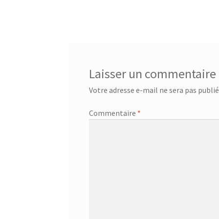
Centrale à vapeur – SSI-2891b
Centrale a vap
Chauffage Infrarouge Mini – SFH 3395
Chauffa
Ciseaux de cuisine – 75416 – Acier inoxydable
Laisser un commentaire
Ciseaux multi usage – 24.19.05
CONTACT
Con
Votre adresse e-mail ne sera pas publié
Commentaire
*
Corbeille à suspendre 30x26x14 cm – 36.38.30
Corbeille à suspendre 50x26x14 – 36.38.50
Cor
Corbeille à suspendre KANGORO – 36.48.40
Co
Couteau à désosser GOURMET – 25.58.48
Cout