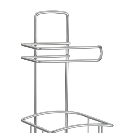
381p
AF-930p
Akel
Allume gaz – 24.50.10
Aspirateur 2 en 1 – KVC-4
teur à main portable – KVC-4107
teur allume cigare – SVC-3460
Aspirateur avec sac – DC-3000
c Sac – SVC-3449
Aspirateur avec sac 1600W – KVC-4105
 – SVC-3472
Aspirateur filtre à eau – WF 4700
rateur rechargeable – SVC-3455
Aspirateur sans sac – SVC-3459
ns sac – SVC-3479
Aspirateur sans sac multi cyclone – TR-8600
Aspirateur soufleur – KL-1000
AT-610
AT-610p
ax1