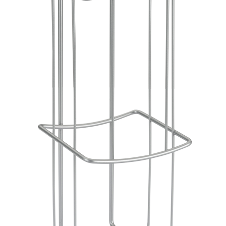
 SKS-4525
Balance de cuisine – SKS-4519
Balance de cuisine – SKS-
sine – SKS-4522
Balance de cuisine – SKS-4523
 salle de bain – 46.06.00
 6119.03 – Rouge
Bâtonnet nettoie fer à repasser – 6163.01 – Blan
eur à main – KMX-3608
Batteur avec bol – KMX-3633 – Blanc
062
Blender avec moulin – SHB-3056
Blender en inox – SHB-3054
er XL – KSB-2218
Blog – Cards Grid
Blog – Flat Masonry
 – Tiles Masonry
Bouilloire – SK-7315
Bouilloire – SK-7388
verres – SK-7338
Bouilloire sans cordon – SK 2373