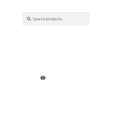
Search
Search
for: