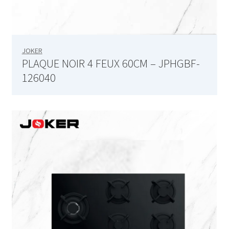
Ciseaux multi usage – 24.19.05
CONTACT
JOKER
PLAQUE NOIR 4 FEUX 60CM – JPHGBF-
Content Elements
126040
Accordion & Toggles
ActionBox
Button
Chart
CodeLights Elements
Counter