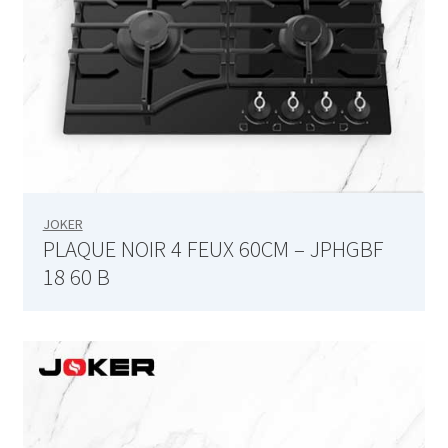
Aspirateur allume cigare – SVC-3460
Aspirateur avec sac – DC-3000
Aspirateur avec sac – SVC-3438
Aspirateur Avec Sac – SVC-3449
Aspirateur avec sac 1600W – KVC-4105
JOKER
PLAQUE NOIR 4 FEUX 60CM – JPHGBF
Aspirateur balai – DU-2500
18 60 B
Aspirateur balais – SVC-3472
Aspirateur filtre à eau – WF 4700
Aspirateur nettoyeur de tapis – CC-5400