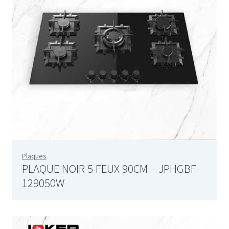
Progress Bar
Responsive Columns
Separator
Sharing Buttons
Social Links
Tabs
Plaques
PLAQUE NOIR 5 FEUX 90CM – JPHGBF-
Testimonials
129050W
Tour