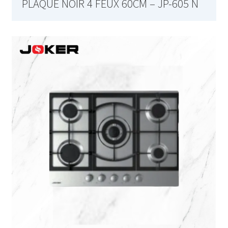
PLAQUE NOIR 4 FEUX 60CM – JP-605 N
Barbecue sur pied – AB-636
Barre à 6 crochets salle de bain – 46.06.00
Base de silicone pour repassage – 27×13 cm – 6119.03 –
Rouge
Bâtonnet nettoie fer à repasser – 6163.01 – Blanc
Batteur – SMX- 2733
Batteur – SMX-2742
Batteur à main – KMX-3608
Batteur avec bol – KMX-3633 – Blanc