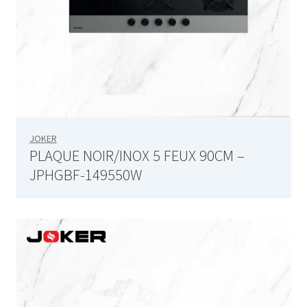
Google Maps
IconBox
Image Gallery
JOKER
Image Slider
PLAQUE NOIR/INOX 5 FEUX 90CM –
JPHGBF-149550W
Logos Showcase
Message Box
Person
Pricing Table