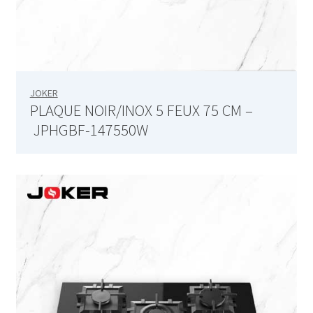
Blog – Large Image
Blog – Small Image
Blog – Tiles Masonry
JOKER
PLAQUE NOIR/INOX 5 FEUX 75 CM –
Bouilloire – SK-7315
JPHGBF-147550W
Bouilloire – SK-7388
Bouilloire électrique – SK-8013
Bouilloire en verres – SK-7338
Bouilloire sans cordon – SK 2373
Bouilloire sans cordon – SK 2373