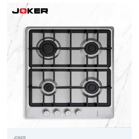
Café turque – KCM-7510
Cafetière – KCM-7535 – 600 ml
Cafetière – SCM-2940
Cafetière filtre – SCM-2938
Cart
Casse noix – 25.06.00
CC-5400
CC-5400p
Centrale à vapeur – SSI-2891b
JOKER