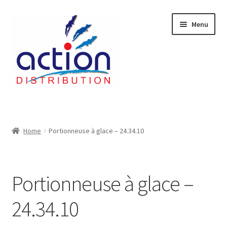
Aller
Aller
Menu
à
au
la
contenu
navigation
Accueil
2 voies épulcheur – 24.27.61
Home
Portionneuse à glace – 24.34.10
2733
Portionneuse à glace –
404 Error
24.34.10
ab-635