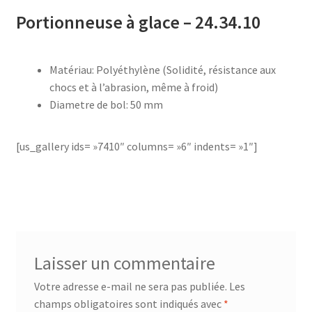
AB-635p
Portionneuse à glace – 24.34.10
AB-635p
Matériau: Polyéthylène (Solidité, résistance aux
chocs et à l’abrasion, même à froid)
AB-636
Diametre de bol: 50 mm
AB-636p
[us_gallery ids= »7410″ columns= »6″ indents= »1″]
Accessoire pour table et fer à repasser
Accessoires
Accessoires de rangement
Laisser un commentaire
Accessoires salle de bain set 3pcs – 73278
Votre adresse e-mail ne sera pas publiée.
Les
champs obligatoires sont indiqués avec
*
Accessoires salle de bain set 3pcs – 73279