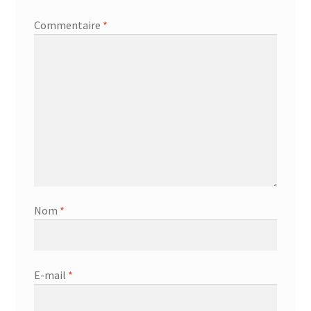
Commentaire
*
accueil
AF-1003
AF-1003p
AF-380
AF-3800p
Nom
*
AF-380F
AF-381
E-mail
*
AF-381F