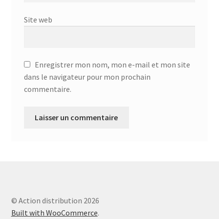
AF-381p
Site web
AF-930p
Akel
Enregistrer mon nom, mon e-mail et mon site
dans le navigateur pour mon prochain
commentaire.
Allume gaz – 24.50.10
Aspirateur 2 en 1 – KVC-4103
Aspirateur à main – KVC-4085 – BLANC
Aspirateur à main portable – KVC-4107
Aspirateur à sec silencieuse – DU-2750
© Action distribution 2026
Built with WooCommerce
.