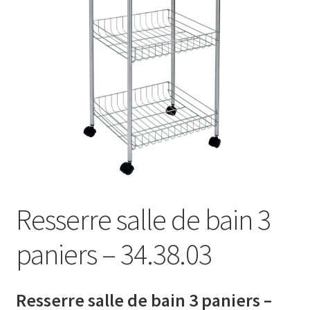
AB-635p
AB-635p
AB-636
AB-636p
Accessoire pour table et fer à repasser
Accessoires
Resserre salle de bain 3
Accessoires de rangement
paniers – 34.38.03
Accessoires salle de bain set 3pcs – 73278
Resserre salle de bain 3 paniers –
Accessoires salle de bain set 3pcs – 73279