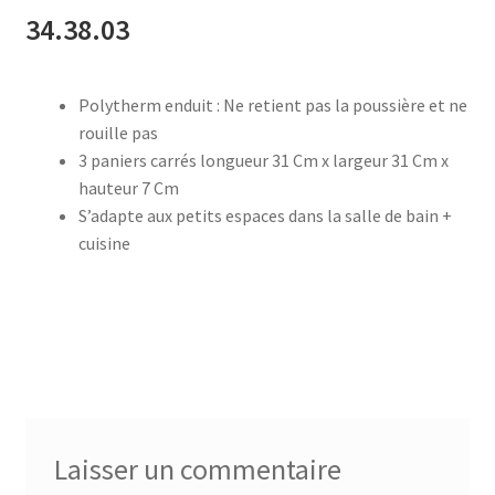
34.38.03
accueil
Polytherm enduit : Ne retient pas la poussière et ne
AF-1003
rouille pas
3 paniers carrés longueur 31 Cm x largeur 31 Cm x
AF-1003p
hauteur 7 Cm
S’adapte aux petits espaces dans la salle de bain +
AF-380
cuisine
AF-3800p
AF-380F
AF-381
Laisser un commentaire
AF-381F