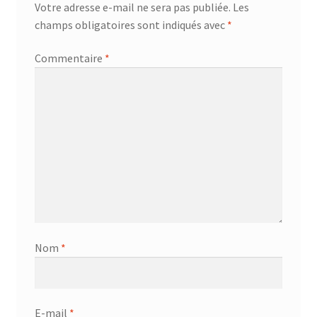
Votre adresse e-mail ne sera pas publiée.
Les
AF-381p
champs obligatoires sont indiqués avec
*
AF-930p
Commentaire
*
Akel
Allume gaz – 24.50.10
Aspirateur 2 en 1 – KVC-4103
Aspirateur à main – KVC-4085 – BLANC
Aspirateur à main portable – KVC-4107
Nom
*
Aspirateur à sec silencieuse – DU-2750
E-mail
*