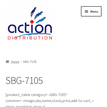
Aller
Aller
Menu
à
au
la
contenu
navigation
Accueil
2 voies épulcheur – 24.27.61
Home
SBG-7105
2733
SBG-7105
404 Error
[product_table category= »SBG-7105″
ab-635
columns= »image,sku,name,stock,price,add-to-cart, »
show_quantity= »true »]