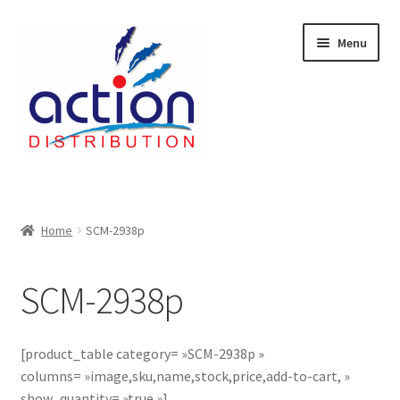
Aller
Aller
Menu
à
au
la
contenu
navigation
Accueil
2 voies épulcheur – 24.27.61
Home
SCM-2938p
2733
SCM-2938p
404 Error
[product_table category= »SCM-2938p »
ab-635
columns= »image,sku,name,stock,price,add-to-cart, »
show_quantity= »true »]