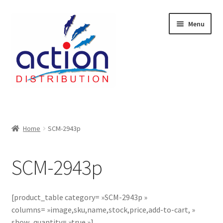
Aller
Aller
Menu
à
au
la
contenu
navigation
Accueil
2 voies épulcheur – 24.27.61
Home
SCM-2943p
2733
SCM-2943p
404 Error
[product_table category= »SCM-2943p »
ab-635
columns= »image,sku,name,stock,price,add-to-cart, »
show_quantity= »true »]