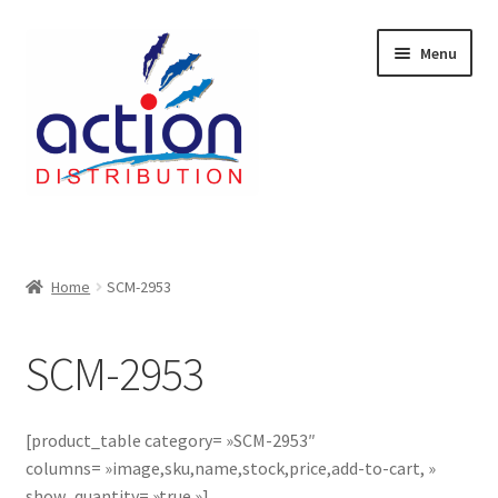
Aller
Aller
Menu
à
au
la
contenu
navigation
Accueil
2 voies épulcheur – 24.27.61
Home
SCM-2953
2733
SCM-2953
404 Error
[product_table category= »SCM-2953″
ab-635
columns= »image,sku,name,stock,price,add-to-cart, »
show_quantity= »true »]