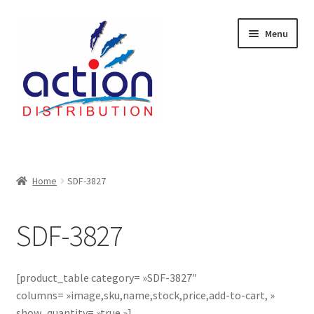
Aller
Aller
Menu
à
au
la
contenu
navigation
Accueil
2 voies épulcheur – 24.27.61
Home
SDF-3827
2733
SDF-3827
404 Error
[product_table category= »SDF-3827″
ab-635
columns= »image,sku,name,stock,price,add-to-cart, »
show_quantity= »true »]