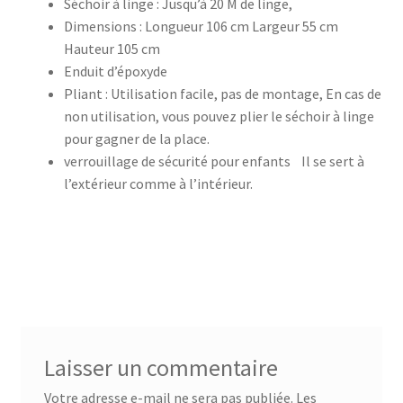
Séchoir à linge : Jusqu’à 20 M de linge,
Dimensions : Longueur 106 cm Largeur 55 cm
accueil
Hauteur 105 cm
Enduit d’époxyde
AF-1003
Pliant : Utilisation facile, pas de montage, En cas de
non utilisation, vous pouvez plier le séchoir à linge
pour gagner de la place.
AF-1003p
verrouillage de sécurité pour enfants Il se sert à
l’extérieur comme à l’intérieur.
AF-380
AF-3800p
AF-380F
AF-381
Laisser un commentaire
AF-381F
Votre adresse e-mail ne sera pas publiée.
Les