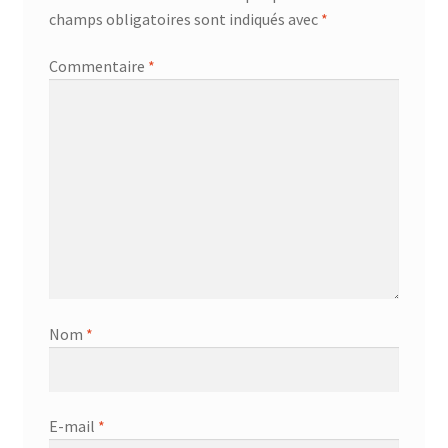
champs obligatoires sont indiqués avec
*
AF-381p
Commentaire
*
AF-930p
Akel
Allume gaz – 24.50.10
Aspirateur 2 en 1 – KVC-4103
Aspirateur à main – KVC-4085 – BLANC
Nom
*
Aspirateur à main portable – KVC-4107
Aspirateur à sec silencieuse – DU-2750
E-mail
*