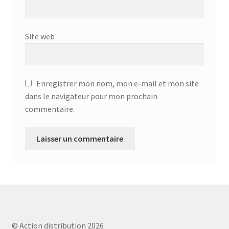
Aspirateur allume cigare – SVC-3460
Aspirateur avec sac – DC-3000
Site web
Aspirateur avec sac – SVC-3438
Aspirateur Avec Sac – SVC-3449
Enregistrer mon nom, mon e-mail et mon site
dans le navigateur pour mon prochain
Aspirateur avec sac 1600W – KVC-4105
commentaire.
Aspirateur balai – DU-2500
Aspirateur balais – SVC-3472
Aspirateur filtre à eau – WF 4700
Aspirateur nettoyeur de tapis – CC-5400
© Action distribution 2026