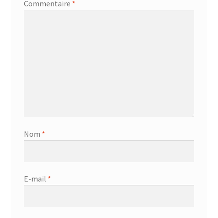
Commentaire
*
AF-381p
AF-930p
Akel
Allume gaz – 24.50.10
Aspirateur 2 en 1 – KVC-4103
Nom
*
Aspirateur à main – KVC-4085 – BLANC
Aspirateur à main portable – KVC-4107
E-mail
*
Aspirateur à sec silencieuse – DU-2750