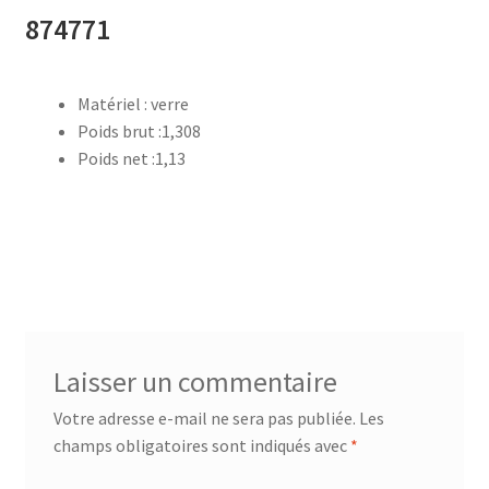
874771
accueil
Matériel : verre
AF-1003
Poids brut :1,308
Poids net :1,13
AF-1003p
AF-380
AF-3800p
AF-380F
Laisser un commentaire
AF-381
Votre adresse e-mail ne sera pas publiée.
Les
champs obligatoires sont indiqués avec
*
AF-381F