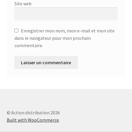
Aspirateur allume cigare – SVC-3460
Site web
Aspirateur avec sac – DC-3000
Enregistrer mon nom, mon e-mail et mon site
Aspirateur avec sac – SVC-3438
dans le navigateur pour mon prochain
commentaire.
Aspirateur Avec Sac – SVC-3449
Aspirateur avec sac 1600W – KVC-4105
Aspirateur balai – DU-2500
Aspirateur balais – SVC-3472
Aspirateur filtre à eau – WF 4700
© Action distribution 2026
Built with WooCommerce
.
Aspirateur nettoyeur de tapis – CC-5400