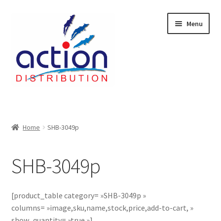
Aller
Aller
Menu
à
au
la
contenu
navigation
Accueil
2 voies épulcheur – 24.27.61
Home
SHB-3049p
2733
SHB-3049p
404 Error
[product_table category= »SHB-3049p »
ab-635
columns= »image,sku,name,stock,price,add-to-cart, »
show_quantity= »true »]